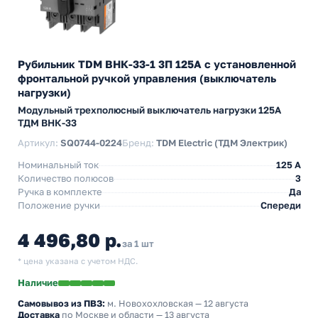
Рубильник TDM ВНК-33-1 3П 125А с установленной
фронтальной ручкой управления (выключатель
нагрузки)
Модульный трехполюсный выключатель нагрузки 125А
ТДМ ВНК-33
Артикул:
SQ0744-0224
Бренд:
TDM Electric (ТДМ Электрик)
Номинальный ток
125 A
Количество полюсов
3
Ручка в комплекте
Да
Положение ручки
Спереди
4 496,80 р.
за 1 шт
* цена указана с учетом НДС.
Наличие
Самовывоз из ПВЗ:
м. Новохохловская
— 12 августа
Доставка
по Москве и области — 13 августа