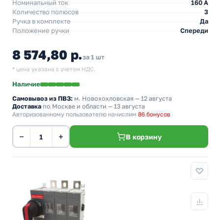
Номинальный ток
160 A
Количество полюсов
3
Ручка в комплекте
Да
Положение ручки
Спереди
8 574,80 р.
за 1 шт
* цена указана с учетом НДС.
Наличие
Самовывоз из ПВЗ:
м. Новохохловская
— 12 августа
Доставка
по Москве и области — 13 августа
Авторизованному пользователю начислим
86 бонусов
−
+
В корзину