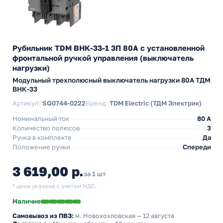
Рубильник TDM ВНК-33-1 3П 80А с установленной
фронтальной ручкой управления (выключатель
нагрузки)
Модульный трехполюсный выключатель нагрузки 80А ТДМ
ВНК-33
Артикул:
SQ0744-0222
Бренд:
TDM Electric (ТДМ Электрик)
Номинальный ток
80 A
Количество полюсов
3
Ручка в комплекте
Да
Положение ручки
Спереди
3 619,00 р.
за 1 шт
* цена указана с учетом НДС.
Наличие
Самовывоз из ПВЗ:
м. Новохохловская
— 12 августа