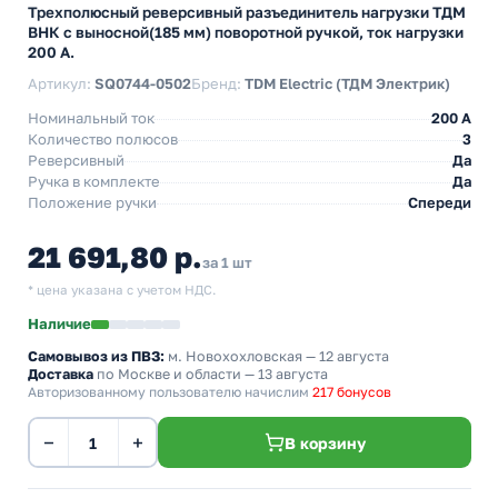
Трехполюсный реверсивный разъединитель нагрузки ТДМ
ВНК с выносной(185 мм) поворотной ручкой, ток нагрузки
200 А.
Артикул:
SQ0744-0502
Бренд:
TDM Electric (ТДМ Электрик)
Номинальный ток
200 A
Количество полюсов
3
Реверсивный
Да
Ручка в комплекте
Да
Положение ручки
Спереди
21 691,80 р.
за 1 шт
* цена указана с учетом НДС.
Наличие
Самовывоз из ПВЗ:
м. Новохохловская
— 12 августа
Доставка
по Москве и области — 13 августа
Авторизованному пользователю начислим
217 бонусов
−
+
В корзину