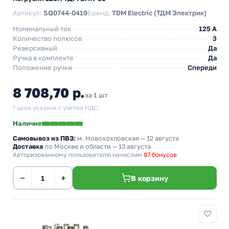
Артикул:
SQ0744-0419
Бренд:
TDM Electric (ТДМ Электрик)
Номинальный ток
125 A
Количество полюсов
3
Реверсивный
Да
Ручка в комплекте
Да
Положение ручки
Спереди
8 708,70 р.
за 1 шт
* цена указана с учетом НДС.
Наличие
Самовывоз из ПВЗ:
м. Новохохловская
— 12 августа
Доставка
по Москве и области — 13 августа
Авторизованному пользователю начислим
87 бонусов
−
+
В корзину