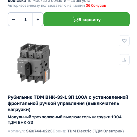
Доставка
по Москве и области — 13 августа
Авторизованному пользователю начислим
36 бонусов
−
+
В корзину
Рубильник TDM ВНК-33-1 3П 100А с установленной
фронтальной ручкой управления (выключатель
нагрузки)
Модульный трехполюсный выключатель нагрузки 100А
ТДМ ВНК-33
Артикул:
SQ0744-0223
Бренд:
TDM Electric (ТДМ Электрик)