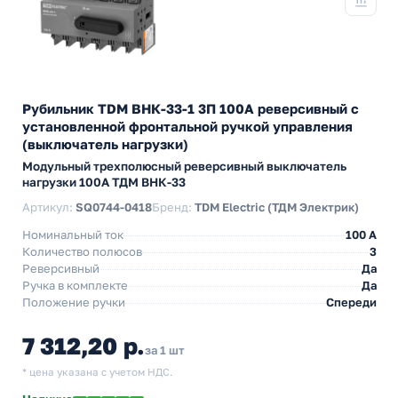
Рубильник TDM ВНК-33-1 3П 100А реверсивный с
установленной фронтальной ручкой управления
(выключатель нагрузки)
Модульный трехполюсный реверсивный выключатель
нагрузки 100А ТДМ ВНК-33
Артикул:
SQ0744-0418
Бренд:
TDM Electric (ТДМ Электрик)
Номинальный ток
100 A
Количество полюсов
3
Реверсивный
Да
Ручка в комплекте
Да
Положение ручки
Спереди
7 312,20 р.
за 1 шт
* цена указана с учетом НДС.