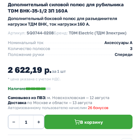
Дополнительный силовой полюс для рубильника
TDM ВНК-35-1/2 3П 160А
Дополнительный боковой полюс для разъединителя
нагрузки ТДМ ВНК, ток нагрузки 160 А.
Артикул:
SQ0744-0208
Бренд:
TDM Electric (ТДМ Электрик)
Номинальный ток
Аксессуары A
Количество полюсов
3
Положение ручки
Спереди
2 622,19 р.
за 1 шт
* цена указана с учетом НДС.
Наличие
Самовывоз из ПВЗ:
м. Новохохловская
— 12 августа
Доставка
по Москве и области — 13 августа
Авторизованному пользователю начислим
26 бонусов
−
+
В корзину