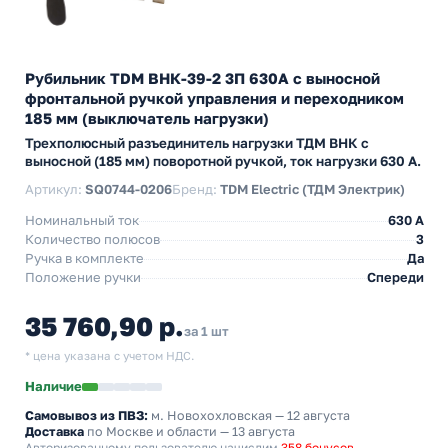
Рубильник TDM ВНК-39-2 3П 630А с выносной
фронтальной ручкой управления и переходником
185 мм (выключатель нагрузки)
Трехполюсный разъединитель нагрузки ТДМ ВНК с
выносной (185 мм) поворотной ручкой, ток нагрузки 630 А.
Артикул:
SQ0744-0206
Бренд:
TDM Electric (ТДМ Электрик)
Номинальный ток
630 A
Количество полюсов
3
Ручка в комплекте
Да
Положение ручки
Спереди
35 760,90 р.
за 1 шт
* цена указана с учетом НДС.
Наличие
Самовывоз из ПВЗ:
м. Новохохловская
— 12 августа
Доставка
по Москве и области — 13 августа
Авторизованному пользователю начислим
358 бонусов