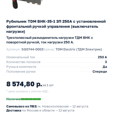
Рубильник TDM ВНК-35-1 3П 250А с установленной
фронтальной ручкой управления (выключатель
нагрузки)
Трехполюсный разъединитель нагрузки ТДМ ВНК с
поворотной ручкой, ток нагрузки 250 А.
Артикул:
SQ0744-0003
Бренд:
TDM Electric (ТДМ Электрик)
Номинальный ток
250 A
Количество полюсов
3
Ручка в комплекте
Да
Положение ручки
Спереди
8 574,80 р.
за 1 шт
* цена указана с учетом НДС.
Наличие
Самовывоз из ПВЗ:
м. Новохохловская
— 12 августа
Доставка
по Москве и области — 13 августа