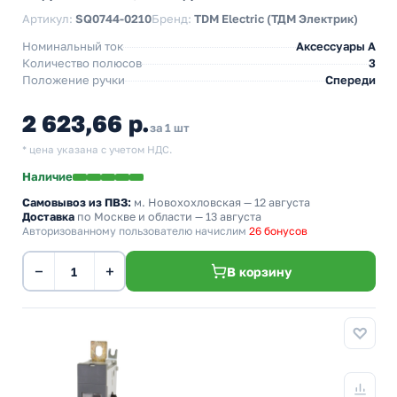
Артикул:
SQ0744-0210
Бренд:
TDM Electric (ТДМ Электрик)
Номинальный ток
Аксессуары A
Количество полюсов
3
Положение ручки
Спереди
2 623,66 р.
за 1 шт
* цена указана с учетом НДС.
Наличие
Самовывоз из ПВЗ:
м. Новохохловская
— 12 августа
Доставка
по Москве и области — 13 августа
Авторизованному пользователю начислим
26 бонусов
−
+
В корзину