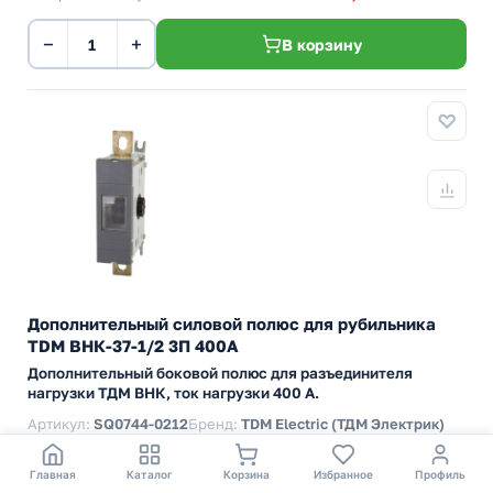
−
+
В корзину
Дополнительный силовой полюс для рубильника
TDM ВНК-37-1/2 3П 400А
Дополнительный боковой полюс для разъединителя
нагрузки ТДМ ВНК, ток нагрузки 400 А.
Артикул:
SQ0744-0212
Бренд:
TDM Electric (ТДМ Электрик)
Номинальный ток
Аксессуары A
Главная
Каталог
Корзина
Избранное
Профиль
Количество полюсов
3