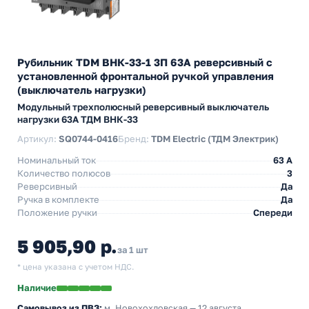
Рубильник TDM ВНК-33-1 3П 63А реверсивный с
установленной фронтальной ручкой управления
(выключатель нагрузки)
Модульный трехполюсный реверсивный выключатель
нагрузки 63А ТДМ ВНК-33
Артикул:
SQ0744-0416
Бренд:
TDM Electric (ТДМ Электрик)
Номинальный ток
63 A
Количество полюсов
3
Реверсивный
Да
Ручка в комплекте
Да
Положение ручки
Спереди
5 905,90 р.
за 1 шт
* цена указана с учетом НДС.
Наличие
Самовывоз из ПВЗ:
м. Новохохловская
— 12 августа