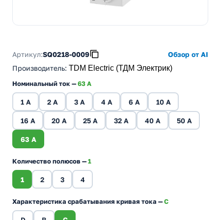
Артикул:
SQ0218-0009
Обзор от AI
Производитель
:
TDM Electric (ТДМ Электрик)
Номинальный ток —
63 A
1 A
2 A
3 A
4 A
6 A
10 A
16 A
20 A
25 A
32 A
40 A
50 A
63 A
Количество полюсов —
1
1
2
3
4
Характеристика срабатывания кривая тока —
C
D
B
C