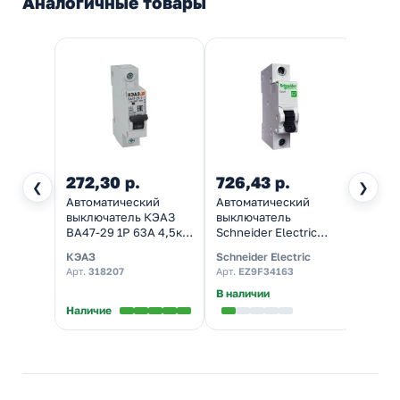
Аналогичные товары
272,30 р.
726,43 р.
390,
❮
❯
Автоматический
Автоматический
Автом
выключатель КЭАЗ
выключатель
выкл
ВА47-29 1Р 63А 4,5кА
Schneider Electric
Schnei
характеристика C
EASY 9 1П 63А С 4,5кА
ВА63 
КЭАЗ
Schneider Electric
Schnei
(ВА47-29-1C63-УХЛ3)
230В (автомат
(авто
Арт.
318207
Арт.
EZ9F34163
Арт.
1
(автомат
электрический)
элект
электрический)
В наличии
В нал
Наличие