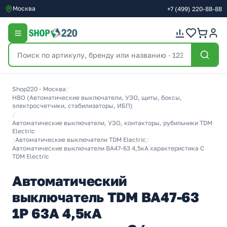
Москва
+7
(499)
220-88-88
Shop220 - Москва
/
НВО (Автоматические выключатели, УЗО, щиты, боксы,
электросчетчики, стабилизаторы, ИБП)
/
Автоматические выключатели, УЗО, контакторы, рубильники TDM
Electric
/
Автоматические выключатели TDM Electric
/
Автоматические выключатели ВА47-63 4,5кА характеристика C
TDM Electric
Автоматический
выключатель TDM ВА47-63
1Р 63А 4,5кА