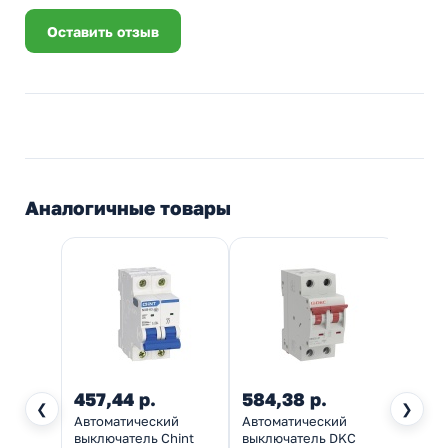
Оставить отзыв
Аналогичные товары
457,44 р.
584,38 р.
638
❮
❯
Автоматический
Автоматический
Автом
выключатель Chint
выключатель DKC
выклю