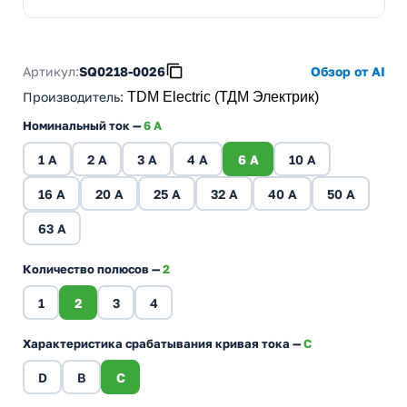
Артикул:
SQ0218-0026
Обзор от AI
Производитель
:
TDM Electric (ТДМ Электрик)
Номинальный ток —
6 A
1 A
2 A
3 A
4 A
6 A
10 A
16 A
20 A
25 A
32 A
40 A
50 A
63 A
Количество полюсов —
2
1
2
3
4
Характеристика срабатывания кривая тока —
C
D
B
C