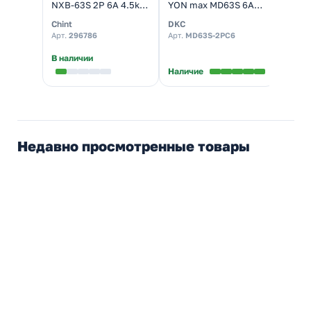
NXB-63S 2P 6А 4.5kA
YON max MD63S 6A
RX3 2
х-ка C (R) (автомат
тип C 2P (автомат
(авто
Chint
DKC
Legra
электрический)
электрический)
элект
Арт.
296786
Арт.
MD63S-2PC6
Арт.
4
★
5,0
В наличии
Наличие
Налич
Недавно просмотренные товары