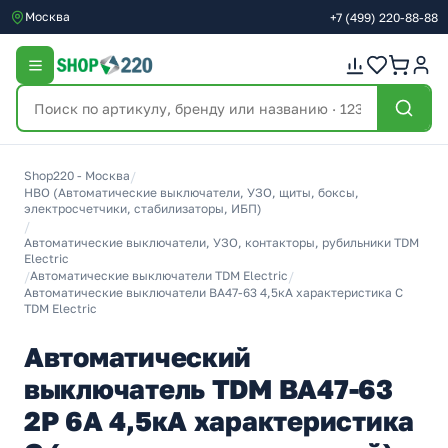
Москва
+7
(499)
220-88-88
Shop220 - Москва
/
НВО (Автоматические выключатели, УЗО, щиты, боксы,
электросчетчики, стабилизаторы, ИБП)
/
Автоматические выключатели, УЗО, контакторы, рубильники TDM
Electric
/
Автоматические выключатели TDM Electric
/
Автоматические выключатели ВА47-63 4,5кА характеристика C
TDM Electric
Автоматический
выключатель TDM ВА47-63
2Р 6А 4,5кА характеристика