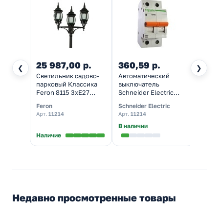
25 987,00 р.
360,59 р.
598,
❮
❯
Светильник садово-
Автоматический
Автом
парковый Классика
выключатель
выкл
Feron 8115 3xE27
Schneider Electric
OptiD
400х580х2300мм
ВА63 1п+н 20A C 4,5
4,5-У
Feron
Schneider Electric
КЭАЗ
черный
кА (автомат
4,5кА
Арт.
11214
Арт.
11214
Арт.
3
электрический)
элект
В наличии
Наличие
Налич
Недавно просмотренные товары