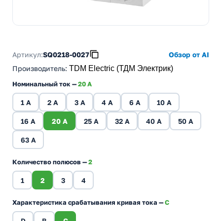
Артикул:
SQ0218-0027
Обзор от AI
Производитель
:
TDM Electric (ТДМ Электрик)
Номинальный ток —
20 A
1 A
2 A
3 A
4 A
6 A
10 A
16 A
20 A
25 A
32 A
40 A
50 A
63 A
Количество полюсов —
2
1
2
3
4
Характеристика срабатывания кривая тока —
C
D
B
C