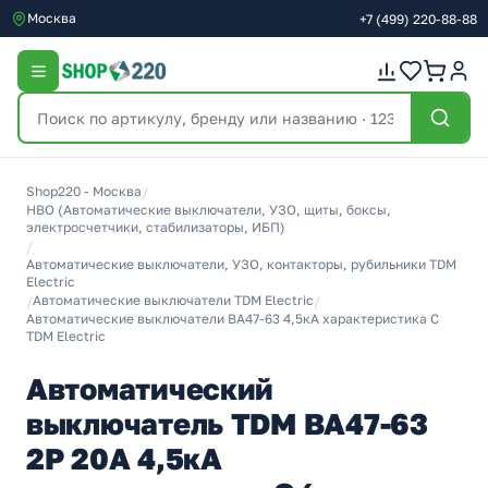
Москва
+7
(499)
220-88-88
Shop220 - Москва
/
НВО (Автоматические выключатели, УЗО, щиты, боксы,
электросчетчики, стабилизаторы, ИБП)
/
Автоматические выключатели, УЗО, контакторы, рубильники TDM
Electric
/
Автоматические выключатели TDM Electric
/
Автоматические выключатели ВА47-63 4,5кА характеристика C
TDM Electric
Автоматический
выключатель TDM ВА47-63
2Р 20А 4,5кА