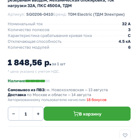
резервным вводом, механическая блокировка, ток
нагрузки 32А, ПКС 4500А, ТДМ
Артикул:
SQ0206-0410
Бренд:
TDM Electric (ТДМ Электрик)
Номинальный ток
32 A
Количество полюсов
3
Характеристика срабатывания кривая тока
C
Отключающая способность
4.5 кА
Количество модулей
6
1 848,56 р.
за 1 шт
* цена указана с учетом НДС.
Наличие
Самовывоз из ПВЗ:
м. Новохохловская
— 13 августа
Доставка
по Москве и области — 14 августа
Авторизованному пользователю начислим
18 бонусов
−
+
В корзину