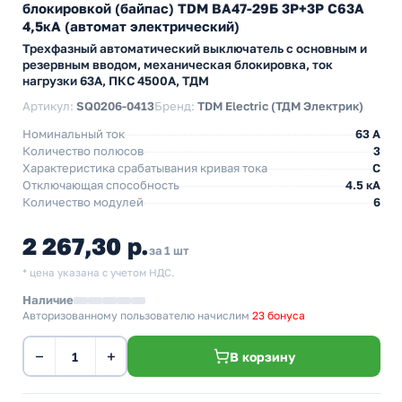
блокировкой (байпас) TDM ВА47-29Б 3Р+3Р С63А
4,5кА (автомат электрический)
Трехфазный автоматический выключатель с основным и
резервным вводом, механическая блокировка, ток
нагрузки 63А, ПКС 4500А, ТДМ
Артикул:
SQ0206-0413
Бренд:
TDM Electric (ТДМ Электрик)
Номинальный ток
63 A
Количество полюсов
3
Характеристика срабатывания кривая тока
C
Отключающая способность
4.5 кА
Количество модулей
6
2 267,30 р.
за 1 шт
* цена указана с учетом НДС.
Наличие
Авторизованному пользователю начислим
23 бонуса
−
+
В корзину