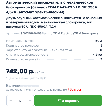
Автоматический выключатель с механической
блокировкой (байпас) TDM ВА47-29Б 1Р+1Р С50А
4,5кА (автомат электрический)
Двухмодульный автоматический выключатель с основным
и резервным вводом, механическая блокировка, ток
нагрузки 50А, ПКС 4500А, ТДМ
Артикул:
SQ0206-0405
Бренд:
TDM Electric (ТДМ Электрик)
Номинальный ток
50 A
Количество полюсов
1
Характеристика срабатывания кривая тока
C
Отключающая способность
4.5 кА
Количество модулей
2
742,00 р.
за 1 шт
* цена указана с учетом НДС.
Наличие
Авторизованному пользователю начислим
7 бонусов
−
+
В корзину