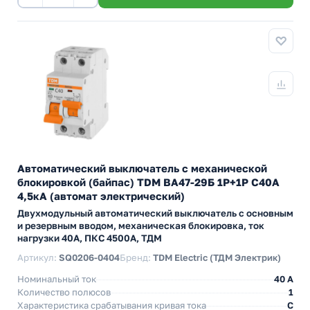
Автоматический выключатель с механической
блокировкой (байпас) TDM ВА47-29Б 1Р+1Р С40А
4,5кА (автомат электрический)
Двухмодульный автоматический выключатель с основным
и резервным вводом, механическая блокировка, ток
нагрузки 40А, ПКС 4500А, ТДМ
Артикул:
SQ0206-0404
Бренд:
TDM Electric (ТДМ Электрик)
Номинальный ток
40 A
Количество полюсов
1
Характеристика срабатывания кривая тока
C