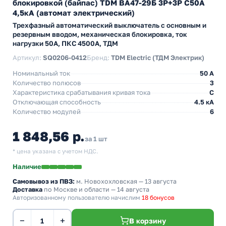
блокировкой (байпас) TDM ВА47-29Б 3Р+3Р С50А
4,5кА (автомат электрический)
Трехфазный автоматический выключатель с основным и
резервным вводом, механическая блокировка, ток
нагрузки 50А, ПКС 4500А, ТДМ
Артикул:
SQ0206-0412
Бренд:
TDM Electric (ТДМ Электрик)
Номинальный ток
50 A
Количество полюсов
3
Характеристика срабатывания кривая тока
C
Отключающая способность
4.5 кА
Количество модулей
6
1 848,56 р.
за 1 шт
* цена указана с учетом НДС.
Наличие
Самовывоз из ПВЗ:
м. Новохохловская
— 13 августа
Доставка
по Москве и области — 14 августа
Авторизованному пользователю начислим
18 бонусов
−
+
В корзину