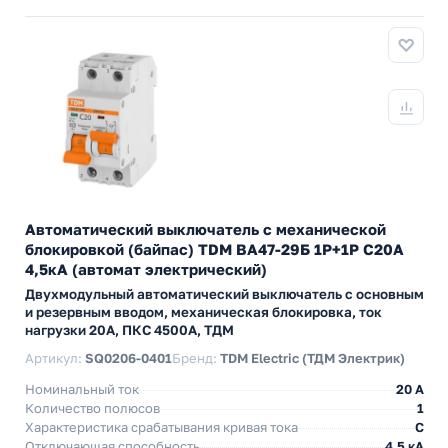
Автоматический выключатель с механической
блокировкой (байпас) TDM ВА47-29Б 1Р+1Р С20А
4,5кА (автомат электрический)
Двухмодульный автоматический выключатель с основным
и резервным вводом, механическая блокировка, ток
нагрузки 20А, ПКС 4500А, ТДМ
Артикул:
SQ0206-0401
Бренд:
TDM Electric (ТДМ Электрик)
Номинальный ток
20 A
Количество полюсов
1
Характеристика срабатывания кривая тока
C
Отключающая способность
4.5 кА