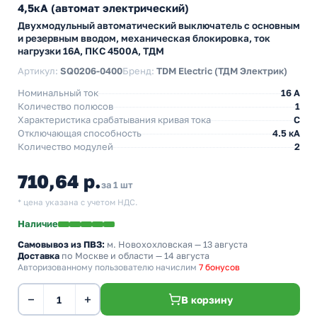
4,5кА (автомат электрический)
Двухмодульный автоматический выключатель с основным
и резервным вводом, механическая блокировка, ток
нагрузки 16А, ПКС 4500А, ТДМ
Артикул:
SQ0206-0400
Бренд:
TDM Electric (ТДМ Электрик)
Номинальный ток
16 A
Количество полюсов
1
Характеристика срабатывания кривая тока
C
Отключающая способность
4.5 кА
Количество модулей
2
710,64 р.
за 1 шт
* цена указана с учетом НДС.
Наличие
Самовывоз из ПВЗ:
м. Новохохловская
— 13 августа
Доставка
по Москве и области — 14 августа
Авторизованному пользователю начислим
7 бонусов
−
+
В корзину