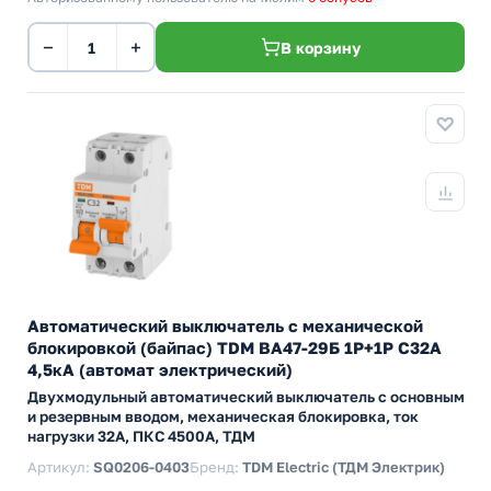
−
+
В корзину
Автоматический выключатель с механической
блокировкой (байпас) TDM ВА47-29Б 1Р+1Р С32А
4,5кА (автомат электрический)
Двухмодульный автоматический выключатель с основным
и резервным вводом, механическая блокировка, ток
нагрузки 32А, ПКС 4500А, ТДМ
Артикул:
SQ0206-0403
Бренд:
TDM Electric (ТДМ Электрик)