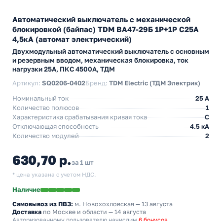
Автоматический выключатель с механической
блокировкой (байпас) TDM ВА47-29Б 1Р+1Р С25А
4,5кА (автомат электрический)
Двухмодульный автоматический выключатель с основным
и резервным вводом, механическая блокировка, ток
нагрузки 25А, ПКС 4500А, ТДМ
Артикул:
SQ0206-0402
Бренд:
TDM Electric (ТДМ Электрик)
Номинальный ток
25 A
Количество полюсов
1
Характеристика срабатывания кривая тока
C
Отключающая способность
4.5 кА
Количество модулей
2
630,70 р.
за 1 шт
* цена указана с учетом НДС.
Наличие
Самовывоз из ПВЗ:
м. Новохохловская
— 13 августа
Доставка
по Москве и области — 14 августа
Авторизованному пользователю начислим
6 бонусов