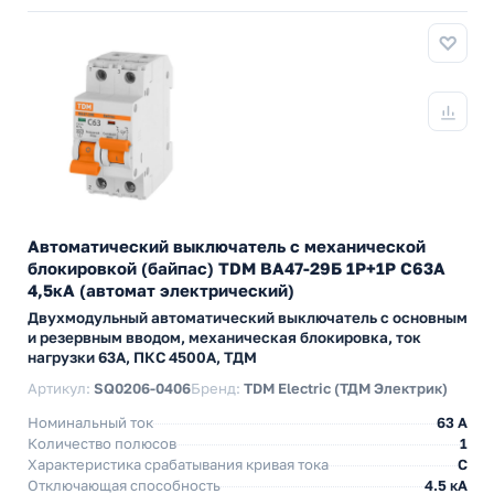
Автоматический выключатель с механической
блокировкой (байпас) TDM ВА47-29Б 1Р+1Р С63А
4,5кА (автомат электрический)
Двухмодульный автоматический выключатель с основным
и резервным вводом, механическая блокировка, ток
нагрузки 63А, ПКС 4500А, ТДМ
Артикул:
SQ0206-0406
Бренд:
TDM Electric (ТДМ Электрик)
Номинальный ток
63 A
Количество полюсов
1
Характеристика срабатывания кривая тока
C
Отключающая способность
4.5 кА