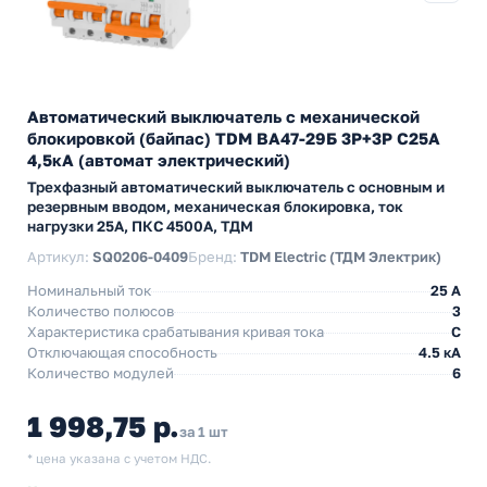
Автоматический выключатель с механической
блокировкой (байпас) TDM ВА47-29Б 3Р+3Р С25А
4,5кА (автомат электрический)
Трехфазный автоматический выключатель с основным и
резервным вводом, механическая блокировка, ток
нагрузки 25А, ПКС 4500А, ТДМ
Артикул:
SQ0206-0409
Бренд:
TDM Electric (ТДМ Электрик)
Номинальный ток
25 A
Количество полюсов
3
Характеристика срабатывания кривая тока
C
Отключающая способность
4.5 кА
Количество модулей
6
1 998,75 р.
за 1 шт
* цена указана с учетом НДС.