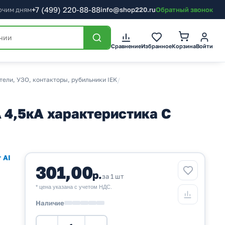
+7
(499)
220-88-88
бочим дням
info@shop220.ru
Обратный звонок
Корзина
Сравнение
Избранное
Войти
ели, УЗО, контакторы, рубильники IEK
/
 4,5кА характеристика С
 AI
301,00
р.
за 1 шт
* цена указана с учетом НДС.
Наличие