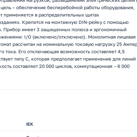
управлении нагрузкой, разъединении электрических цепей 
о цель – обеспечение бесперебойной работы оборудования,
т применяется в распределительных щитах
инзданиях. Крепится на монтажную DIN-рейку с помощью
а. Прибор имеет 3 защищенных полюса и эргономичный
ожениями: I/O (включено/отключено). Монолитная лицевая
томат рассчитан на номинальную токовую нагрузку 25 Ампе
го тока. Его отключающая возможность составляет 4,5
ствует типу С, которая предполагает применение для линий
ость составляет 20 000 циклов, коммутационная – 6 000
IEK