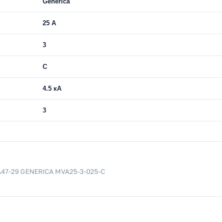
Generica
25 A
3
C
4.5 кА
3
А47-29 GENERICA MVA25-3-025-C