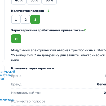
40 A
50 A
63 A
Количество полюсов —
3
1
2
3
Характеристика срабатывания кривая тока —
C
C
Модульный электрический автомат трехполюсный ВА47-
25 ампер тип С на дин-рейку для защиты электрической
цепи
Ключевые характеристики
Бренд
Бренд
Gener
Номинальный ток
2
Количество полюсов