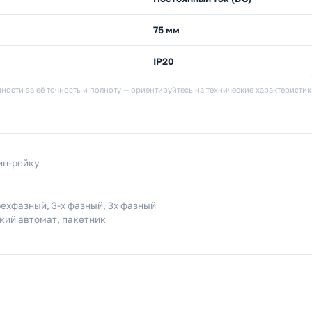
75 мм
IP20
ности за её точность и полноту — ориентируйтесь на технические характеристи
ин-рейку
рехфазный, 3-х фазный, 3х фазный
кий автомат, пакетник