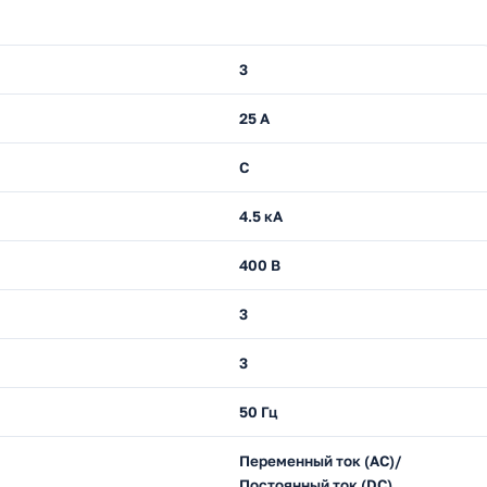
3
25 А
C
4.5 кА
400 В
3
3
50 Гц
Переменный ток (AC)/
Постоянный ток (DC)