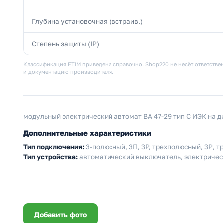
Глубина установочная (встраив.)
Степень защиты (IP)
Классификация ETIM приведена справочно. Shop220 не несёт ответствен
и документацию производителя.
модульный электрический автомат ВА 47-29 тип С ИЭК на д
Дополнительные характеристики
Тип подключения:
3-полюсный, 3П, 3P, трехполюсный, 3Р, т
Тип устройства:
автоматический выключатель, электричес
Добавить фото