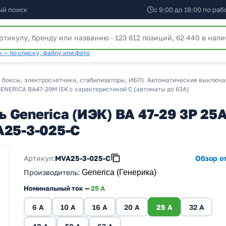
ый поиск
с 9:00 до 18:00 по ра
 — по списку, файлу или фото
 боксы, электросчетчики, стабилизаторы, ИБП)
/
Автоматические выключат
NERICA ВА47-29М IEK с характеристикой C (автоматы до 63A)
Generica (ИЭК) ВА 47-29 3Р 25А
A25-3-025-C
Артикул:
MVA25-3-025-C
Обзор от
Производитель
:
Generica (Генерика)
Номинальный ток —
25 A
6 A
10 A
16 A
20 A
25 A
32 A