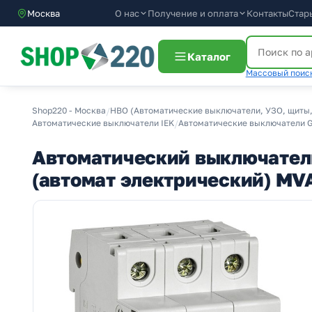
О нас
Получение и оплата
Москва
Контакты
Стар
Каталог
Массовый поиск
Shop220 - Москва
/
НВО (Автоматические выключатели, УЗО, щиты,
Автоматические выключатели IEK
/
Автоматические выключатели GE
Автоматический выключатель 
(автомат электрический) MV