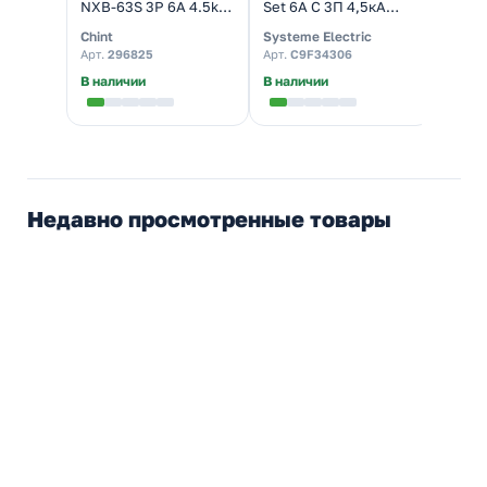
NXB-63S 3P 6А 4.5kA
Set 6А С 3П 4,5кА
ВА-10
х-ка C (R) (автомат
(автомат
(авто
Chint
Systeme Electric
DEKra
электрический)
электрический)
элект
Арт.
296825
Арт.
C9F34306
Арт.
1
В наличии
В наличии
В нал
Недавно просмотренные товары