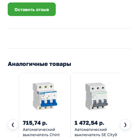
Оставить отзыв
Аналогичные товары
715,74 р.
1 472,54 р.
801,
❮
❯
Автоматический
Автоматический
Автом
выключатель Chint
выключатель SE City9
выклю