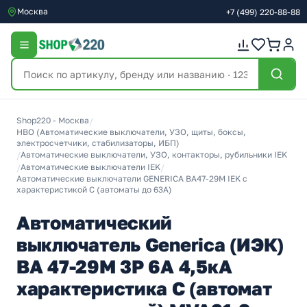
Москва
+7
(499)
220-88-88
Shop220 - Москва
/
НВО (Автоматические выключатели, УЗО, щиты, боксы,
электросчетчики, стабилизаторы, ИБП)
/
Автоматические выключатели, УЗО, контакторы, рубильники IEK
/
Автоматические выключатели IEK
/
Автоматические выключатели GENERICA ВА47-29М IEK с
характеристикой C (автоматы до 63A)
Автоматический
выключатель Generica (ИЭК)
ВА 47-29М 3Р 6А 4,5кА
характеристика С (автомат