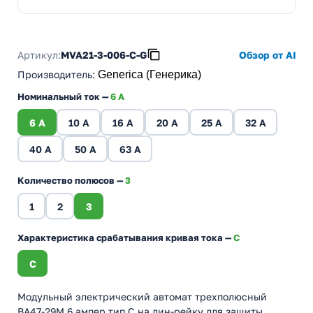
Артикул:
MVA21-3-006-C-G
Обзор от AI
Производитель
:
Generica (Генерика)
Номинальный ток —
6 A
6 A
10 A
16 A
20 A
25 A
32 A
40 A
50 A
63 A
Количество полюсов —
3
1
2
3
Характеристика срабатывания кривая тока —
C
C
Модульный электрический автомат трехполюсный
ВА47-29М 6 ампер тип С на дин-рейку для защиты