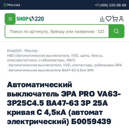
Москва
+7
(499)
220-88-88
Shop220 - Москва
/
НВО (Автоматические выключатели, УЗО, щиты, боксы,
электросчетчики, стабилизаторы, ИБП)
/
Автоматические выключатели, УЗО, контакторы, рубильники ЭРА
/
Автоматические выключатели ВА47-63 4,5кА ЭРА
Автоматический
выключатель ЭРА PRO VA63-
3P25C4.5 ВА47-63 3P 25А
кривая C 4,5кА (автомат
электрический) Б0059439