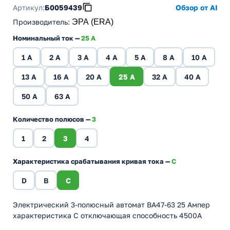
Артикул:
Б0059439
Обзор от AI
Производитель
:
ЭРА (ERA)
Номинальный ток —
25 A
1 A
2 A
3 A
4 A
5 A
8 A
10 A
13 A
16 A
20 A
25 A
32 A
40 A
50 A
63 A
Количество полюсов —
3
1
2
3
4
Характеристика срабатывания кривая тока —
C
D
B
C
Электрический 3-полюсный автомат ВА47-63 25 Ампер
характеристика C отключающая способность 4500А