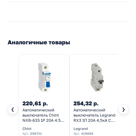
Аналогичные товары
220,61 р.
254,32 р.
469
❮
❯
Автоматический
Автоматический
Автом
выключатель Chint
выключатель Legrand
выкл
NXB-63S 1P 20А 4.5kA
RX3 1П 20A 4,5кА C
Schnei
х-ка C (R) (автомат
(автомат
EASY 
Chint
Legrand
Schnei
электрический)
электрический)
230В 
Арт.
296711
Арт.
419665
Арт.
E
элект