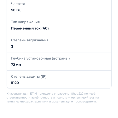
Частота
50 Гц
Тип напряжения
Переменный ток (AC)
Степень загрязнения
3
Глубина установочная (встраив.)
72 мм
Степень защиты (IP)
IP20
Классификация ETIM приведена справочно. Shop220 не несёт
ответственности за её точность и полноту — ориентируйтесь на
технические характеристики и документацию производителя.