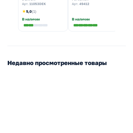
электрический)
100шт]
элект
Арт.
11053DEK
Арт.
49412
Арт.
1
★
5,0
(1)
В наличии
В наличии
В нал
Недавно просмотренные товары