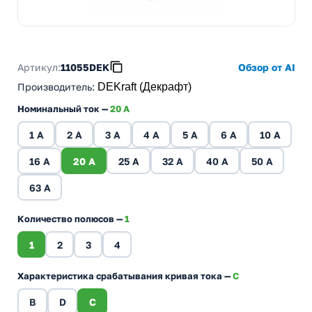
Артикул:
11055DEK
Обзор от AI
Производитель
:
DEKraft (Декрафт)
Номинальный ток —
20 A
1 A
2 A
3 A
4 A
5 A
6 A
10 A
16 A
20 A
25 A
32 A
40 A
50 A
63 A
Количество полюсов —
1
1
2
3
4
Характеристика срабатывания кривая тока —
C
B
D
C