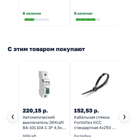
В наличии
В наличии
Налич
С этим товаром покупают
220,15 р.
152,53 р.
199,
❮
❯
Автоматический
Кабельная стяжка
Автом
выключатель DEKraft
Fortisflex КСС
выклю
ВА-101 10A C 1P 4,5кА
стандартная 4х250 мм
ВА-10
(автомат
черная [упаковка
(авто
DEKraft
Fortisflex
DEKra