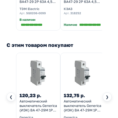
ВА47-29 2Р 63А 4,5кА
ВА47-29 2Р 63А 4,5кА
ВА47-
характеристика C
характеристика C
харак
TDM Electric
КЭАЗ
IEK
(автомат
(ВА47-29-2C63-УХЛ3)
(авто
Арт.
SQ0206-0099
Арт.
318252
Арт.
M
электрический)
(автомат
элект
электрический)
В наличии
Наличие
Налич
С этим товаром покупают
120,23 р.
132,75 р.
136,
❮
❯
Автоматический
Автоматический
Автом
выключатель Generica
выключатель Generica
выклю
(ИЭК) ВА 47-29М 1Р
(ИЭК) ВА 47-29М 1Р
(ИЭК)
16А 4,5кА
6А 4,5кА
20А 4
Generica
Generica
Gener