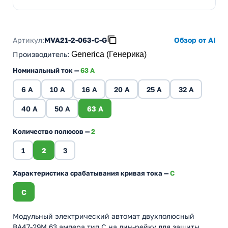
Артикул:
MVA21-2-063-C-G
Обзор от AI
Производитель
:
Generica (Генерика)
Номинальный ток —
63 A
6 A
10 A
16 A
20 A
25 A
32 A
40 A
50 A
63 A
Количество полюсов —
2
1
2
3
Характеристика срабатывания кривая тока —
C
C
Модульный электрический автомат двухполюсный
ВА47-29М 63 ампера тип С на дин-рейку для защиты