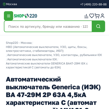
Москва
+7
(499)
220-88-88
Shop220 - Москва
/
НВО (Автоматические выключатели, УЗО, щиты, боксы,
электросчетчики, стабилизаторы, ИБП)
/
Автоматические выключатели, УЗО, контакторы, рубильники IEK
/
Автоматические выключатели IEK
/
Автоматические выключатели GENERICA ВА47-29М IEK с
характеристикой C (автоматы до 63A)
Автоматический
выключатель Generica (ИЭК)
ВА 47-29М 2Р 63А 4,5кА
характеристика С (автомат