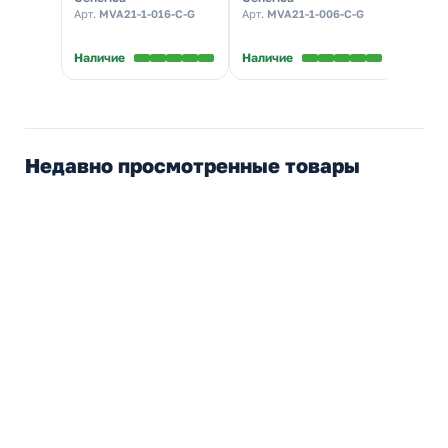
характеристика С
характеристика С
харак
Арт.
MVA21-1-016-C-G
Арт.
MVA21-1-006-C-G
Арт.
MV
(автомат
(автомат
(авто
электрический)
электрический)
элект
Наличие
Наличие
Налич
Недавно просмотренные товары