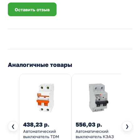
Оставить отзыв
Аналогичные товары
438,23 р.
556,03 р.
484,
❮
❯
Автоматический
Автоматический
Автом
выключатель TDM
выключатель КЭАЗ
выкл