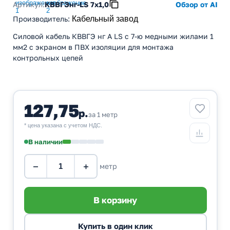
Артикул:
КВВГЭнг-LS 7х1,0
Обзор от AI
Производитель
:
Кабельный завод
Силовой кабель КВВГЭ нг А LS с 7-ю медными жилами 1
мм2 с экраном в ПВХ изоляции для монтажа
контрольных цепей
127,75
р.
за 1 метр
* цена указана с учетом НДС.
В наличии
−
+
метр