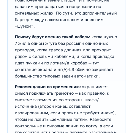
давая им превращаться в напряжение на
сигнальных жилах. По сути, это дополнительный
барьер между вашим сигналом и внешним
«шумом».
Почему берут именно такой кабель:
когда нужно
7 жил в одном жгуте без россыпи одиночных
проводов, когда трасса длинная или проходит
рядом с силовыми кабелями, и когда прокладка
идет пучками по лоткам/в коробах — тут
сочетание экрана и нг(А)-LS обычно закрывает
большинство типовых задач автоматики.
Рекомендации по применению:
экран имеет
смысл подключать грамотно — как правило, к
системе заземления со стороны шкафа/
источника (второй конец оставляют
изолированным, если проект не требует иначе),
чтобы не ловить «земляные петли». Разносите
контрольные и силовые линии по лотку, а если
приходится идти рядом — держите расстояние и