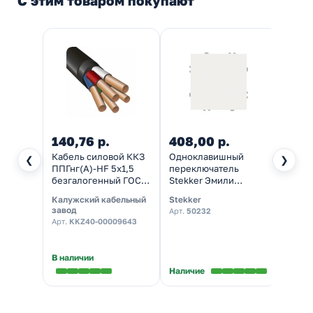
С этим товаром покупают
140,76 р.
408,00 р.
201,
Кабель силовой ККЗ
Одноклавишный
Муфта
❮
❯
ППГнг(А)-HF 5х1,5
переключатель
короб
безгалогенный ГОСТ
Stekker Эмили
серая
31996
RSW10-5105-01ZK 10A
Калужский кабельный
Stekker
DKC
безвинтовые, белый
завод
Арт.
50232
Арт.
5
фарфор
Арт.
KKZ40-00009643
В наличии
В нал
Наличие