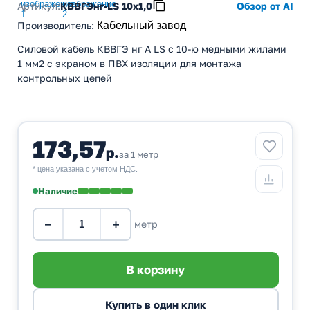
Артикул:
КВВГЭнг-LS 10х1,0
Обзор от AI
Производитель
:
Кабельный завод
Силовой кабель КВВГЭ нг А LS с 10-ю медными жилами
1 мм2 с экраном в ПВХ изоляции для монтажа
контрольных цепей
173,57
р.
за 1 метр
* цена указана с учетом НДС.
Наличие
−
+
метр