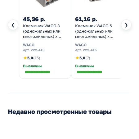
45,36 р.
61,16 р.
27,8
❮
❯
Клеммник WAGO 3
Клеммник WAGO 5
Клем
(одножильных или
(одножильных или
(одно
многожильных) х
многожильных) х
мм и 
0,08-4 мм 32A Cu [уп.
0,08-4 мм 32A Cu [уп.
0,5-2
WAGO
WAGO
WAGO
50шт]
40шт]
[уп. 
Арт.
222-413
Арт.
222-415
Арт.
22
★
★
5,0
(15)
5,0
(7)
В наличии
В наличии
В нал
Недавно просмотренные товары