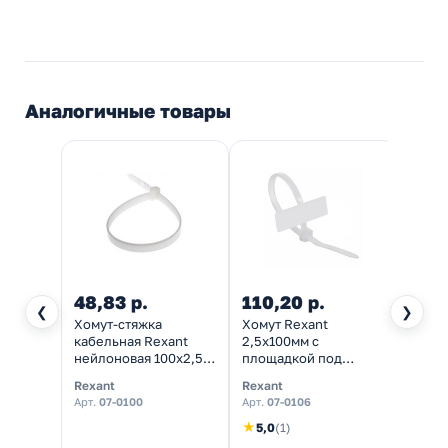
Аналогичные товары
48,83 р.
110,20 р.
43,9
❮
❯
Хомут-стяжка
Хомут Rexant
Хомут
кабельная Rexant
2,5х100мм с
2,5х1
нейлоновая 100x2,5
площадкой под
[упак
мм белая [упаковка
маркер белый
Rexant
Rexant
IEK
100шт]
[упаковка 100шт]
Арт.
07-0100
Арт.
07-0106
Арт.
U
100
★
5,0
(1)