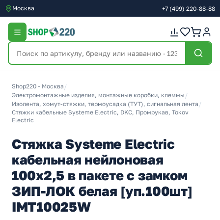
Москва
+7
(499)
220-88-88
Shop220 - Москва
/
Электромонтажные изделия, монтажные коробки, клеммы
/
Изолента, хомут-стяжки, термоусадка (ТУТ), сигнальная лента
/
Стяжки кабельные Systeme Electric, DKC, Промрукав, Tokov
Electric
Стяжка Systeme Electric
кабельная нейлоновая
100х2,5 в пакете с замком
ЗИП-ЛОК белая [уп.100шт]
IMT10025W