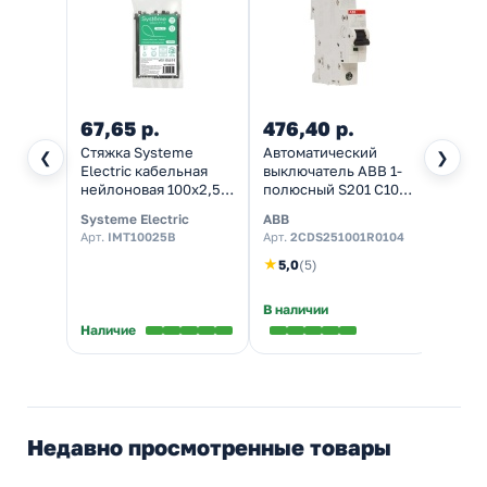
67,65 р.
476,40 р.
468
Стяжка Systeme
Автоматический
Автом
❮
❯
Electric кабельная
выключатель ABB 1-
выклю
нейлоновая 100х2,5
полюсный S201 C10
полюс
УФ в пакете с замком
(автомат
(авто
Systeme Electric
ABB
ABB
ЗИП-ЛОК черная
электрический)
элект
Арт.
IMT10025B
Арт.
2CDS251001R0104
Арт.
2
[уп.100шт]
★
★
5,0
(5)
5,0
В наличии
В нал
Наличие
Недавно просмотренные товары