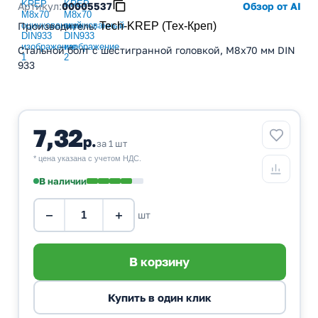
Артикул:
00005537
Обзор от AI
Производитель
:
Tech-KREP (Тех-Креп)
Стальной болт с шестигранной головкой, M8x70 мм DIN
933
7,32
р.
за 1 шт
* цена указана с учетом НДС.
В наличии
−
+
шт