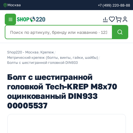
Москва
+7
(499)
220-88-88
Shop220 - Москва
/
Крепеж
/
Метрический крепеж (болты, винты, гайки, шайбы)
/
Болты с шестигранной головкой DIN933
Болт с шестигранной
головкой Tech-KREP М8х70
оцинкованный DIN933
00005537