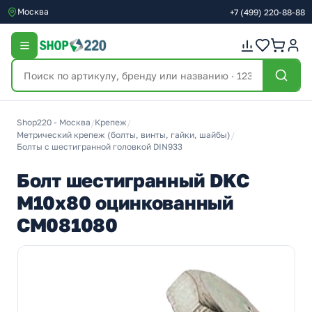
Москва
+7
(499)
220-88-88
Shop220 - Москва
/
Крепеж
/
Метрический крепеж (болты, винты, гайки, шайбы)
/
Болты с шестигранной головкой DIN933
Болт шестигранный DKC
М10х80 оцинкованный
CM081080