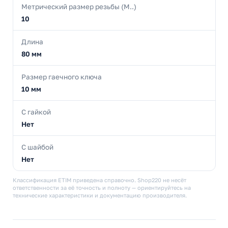
Метрический размер резьбы (М..)
10
Длина
80 мм
Размер гаечного ключа
10 мм
С гайкой
Нет
С шайбой
Нет
Классификация ETIM приведена справочно. Shop220 не несёт
ответственности за её точность и полноту — ориентируйтесь на
технические характеристики и документацию производителя.