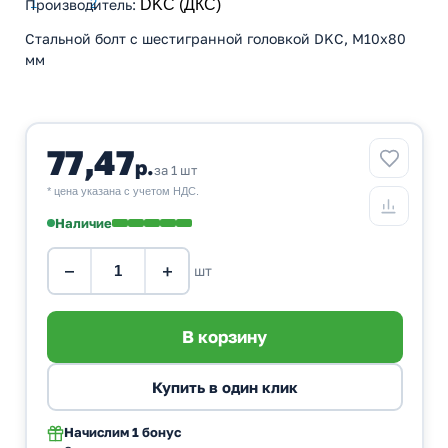
Производитель
:
DKC (ДКС)
Стальной болт с шестигранной головкой DKC, М10x80
мм
77,47
р.
за 1 шт
* цена указана с учетом НДС.
Наличие
−
+
шт
Начислим
1 бонус