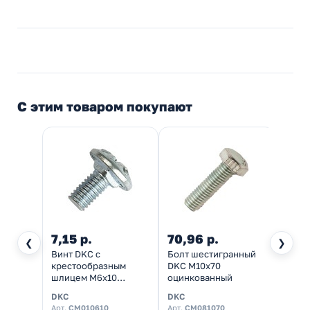
С этим товаром покупают
7,15 р.
70,96 р.
22,9
❮
❯
Винт DKC с
Болт шестигранный
Шайб
крестообразным
DKC М10х70
соед
шлицем М6х10
оцинкованный
прово
оцинкованный
(в со
DKC
DKC
DKC
винто
Арт.
CM010610
Арт.
CM081070
Арт.
C