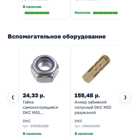
В наличии
В нал
Наличие
Вспомогательное оборудование
24,33 р.
155,48 р.
191,
❮
❯
Гайка
Анкер забивной
Анкер
самоконтрящаяся
латунный DKC М10
DKC 1
DKC М10
разрезной
М10 
оцинкованная
DKC
DKC
DKC
Арт.
CM251000
Арт.
CM411034
Арт.
C
В наличии
В наличии
В нал