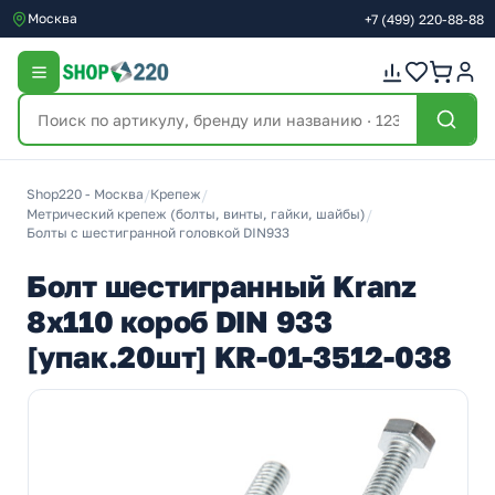
Москва
+7
(499)
220-88-88
Shop220 - Москва
/
Крепеж
/
Метрический крепеж (болты, винты, гайки, шайбы)
/
Болты с шестигранной головкой DIN933
Болт шестигранный Kranz
8х110 короб DIN 933
[упак.20шт] KR-01-3512-038