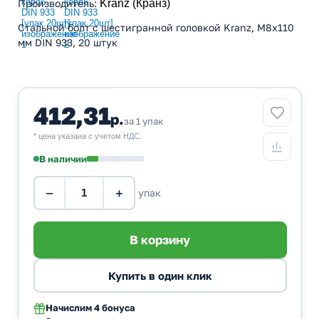
Производитель
:
Kranz (Кранз)
Стальной болт с шестигранной головкой Kranz, M8x110
мм DIN 933, 20 штук
412,31
р.
за 1 упак
* цена указана с учетом НДС.
В наличии
−
+
упак
Начислим
4 бонуса