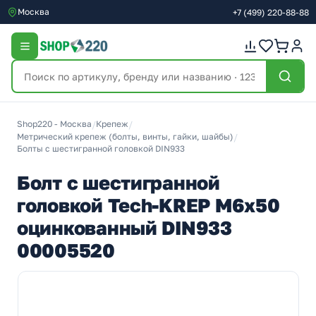
Москва
+7
(499)
220-88-88
Shop220 - Москва
/
Крепеж
/
Метрический крепеж (болты, винты, гайки, шайбы)
/
Болты с шестигранной головкой DIN933
Болт с шестигранной
головкой Tech-KREP М6х50
оцинкованный DIN933
00005520