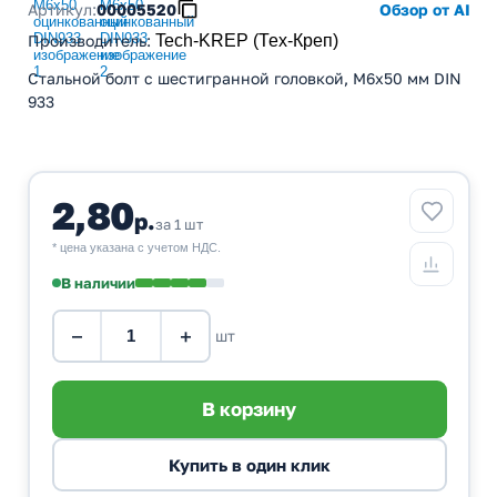
Артикул:
00005520
Обзор от AI
Производитель
:
Tech-KREP (Тех-Креп)
Стальной болт с шестигранной головкой, M6x50 мм DIN
933
2,80
р.
за 1 шт
* цена указана с учетом НДС.
В наличии
−
+
шт