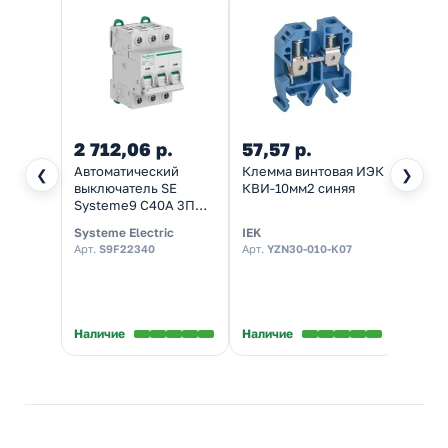
2 712,06 р.
57,57 р.
13,7
Автоматический
Клемма винтовая ИЭК
Заглу
❮
❯
выключатель SE
КВИ-10мм2 синяя
КВИ-4
Systeme9 С40А 3П
6кА (автомат
Systeme Electric
IEK
IEK
электрический)
Арт.
S9F22340
Арт.
YZN30-010-K07
Арт.
Y
K07
★
5,0
В нал
Наличие
Наличие