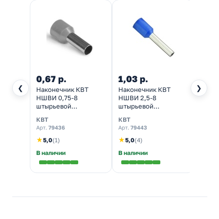
0,67 р.
1,03 р.
2,38
❮
❯
Наконечник КВТ
Наконечник КВТ
Нако
НШВИ 0,75-8
НШВИ 2,5-8
НШВИ
штырьевой
штырьевой
штыр
втулочный
втулочный
втуло
КВТ
КВТ
КВТ
изолированный
изолированный
изоли
Арт.
79436
Арт.
79443
Арт.
7
47496 [уп.100шт]
47499 [уп.100шт]
[уп.1
★
★
★
5,0
(1)
5,0
(4)
5,0
В наличии
В наличии
В нал