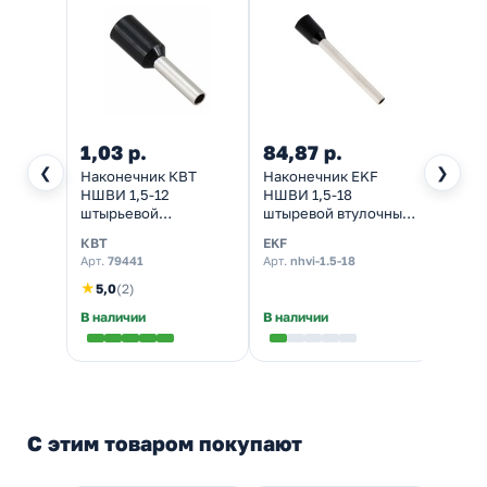
1,03 р.
84,87 р.
116,
❮
❯
Наконечник КВТ
Наконечник EKF
Нако
НШВИ 1,5-12
НШВИ 1,5-18
кабе
штырьевой
штыревой втулочный
НШВИ 
втулочный
изолированный
изол
КВТ
EKF
IEK
изолированный
[уп.50шт]
флан
Арт.
79441
Арт.
nhvi-1.5-18
Арт.
U
56673 [уп.100шт]
Е1508
★
5,0
(2)
В наличии
В наличии
Налич
С этим товаром покупают