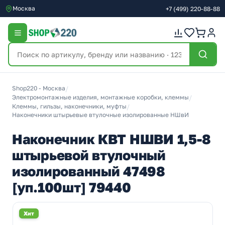
Москва
+7
(499)
220-88-88
Shop220 - Москва
/
Электромонтажные изделия, монтажные коробки, клеммы
/
Клеммы, гильзы, наконечники, муфты
/
Наконечники штырьевые втулочные изолированные НШвИ
Наконечник КВТ НШВИ 1,5-8
штырьевой втулочный
изолированный 47498
[уп.100шт] 79440
Хит