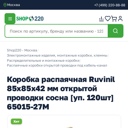
Москва
+7
(499)
220-88-88
Shop220 - Москва
/
Электромонтажные изделия, монтажные коробки, клеммы
/
Распределительные и монтажные коробки
/
Распаячные коробки открытой проводки под кабель-канал
Коробка распаячная Ruvinil
85х85х42 мм открытой
проводки сосна [уп. 120шт]
65015-27М
Хит