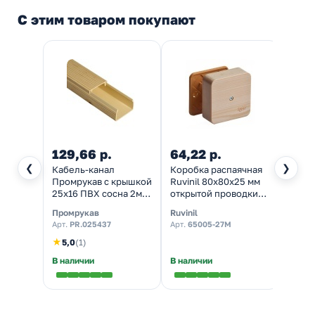
С этим товаром покупают
129,66 р.
64,22 р.
764,
❮
❯
Кабель-канал
Коробка распаячная
Накла
Промрукав с крышкой
Ruvinil 80х80х25 мм
двойн
25х16 ПВХ сосна 2м/
открытой проводки
зазем
ш [уп.80м]
сосна [уп. 70шт]
шторк
Промрукав
Ruvinil
System
(кабельный короб)
сосна
Арт.
PR.025437
Арт.
65005-27М
Арт.
P
★
5,0
(1)
В наличии
В наличии
В нал