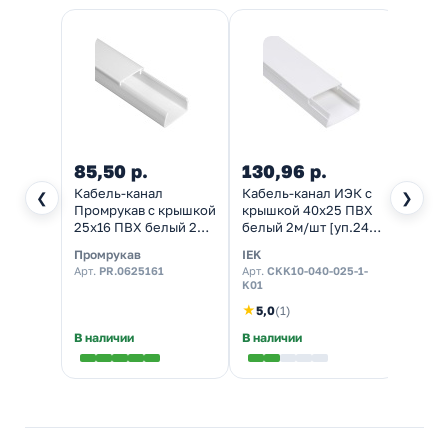
85,50 р.
130,96 р.
1 05
Кабель-канал
Кабель-канал ИЭК с
Свети
❮
❯
Промрукав с крышкой
крышкой 40х25 ПВХ
свет
25х16 ПВХ белый 2м/
белый 2м/шт [уп.24м]
ДВО 6
шт [уп.80м]
Элекор (кабельный
4000K
Промрукав
IEK
IEK
(кабельный короб)
короб)
595х5
Арт.
PR.0625161
Арт.
CKK10-040-025-1-
Арт.
LD
K01
4000-
★
5,0
(1)
В наличии
В наличии
В нал