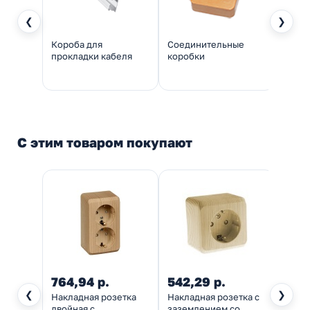
❮
❯
Короба для
Соединительные
Трубы
прокладки кабеля
коробки
пров
С этим товаром покупают
764,94 р.
542,29 р.
578,
❮
❯
Накладная розетка
Накладная розетка с
Накл
двойная с
заземлением со
выкл