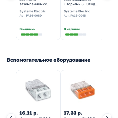
заземлением со
шторками SE Этюд
одно
шторками SE Этюд
сосна
подсв
Systeme Electric
Systeme Electric
System
сосна
сосна
Арт.
PA16-008D
Арт.
PA16-004D
Арт.
B
В наличии
В наличии
Налич
Вспомогательное оборудование
16,11 р.
17,33 р.
21,5
❮
❯