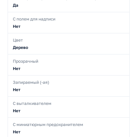
Да
С полем для надписи
Нет
Цвет
Дерево
Прозрачный
Нет
Запираемый (-ая)
Нет
С выталкивателем
Нет
С миниатюрным предохранителем
Нет