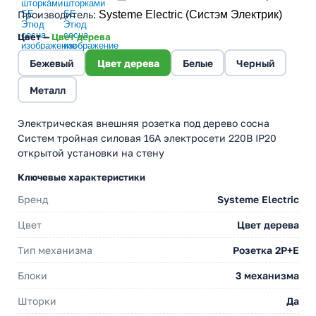
Производитель
:
Systeme Electric (Систэм Электрик)
Цвет —
Цвет дерева
Бежевый
Цвет дерева
Белые
Черный
Металл
Электрическая внешняя розетка под дерево сосна
Систем тройная силовая 16А электросети 220В IP20
открытой установки на стену
Ключевые характеристики
Бренд
Systeme Electric
Цвет
Цвет дерева
Тип механизма
Розетка 2Р+Е
Блоки
3 механизма
Шторки
Да