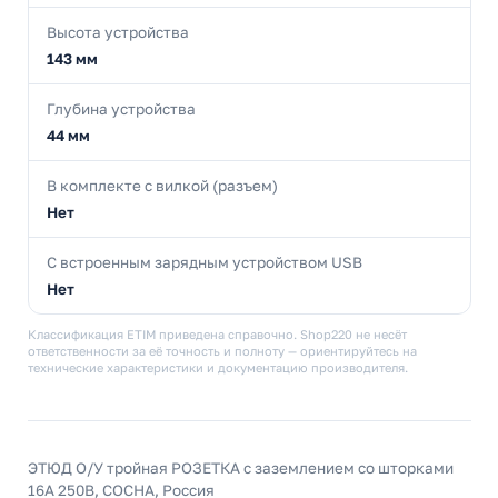
Высота устройства
143 мм
Глубина устройства
44 мм
В комплекте с вилкой (разъем)
Нет
С встроенным зарядным устройством USB
Нет
Классификация ETIM приведена справочно. Shop220 не несёт
ответственности за её точность и полноту — ориентируйтесь на
технические характеристики и документацию производителя.
ЭТЮД O/У тройная РОЗЕТКА с заземлением со шторками
16А 250B, СОСНА, Россия