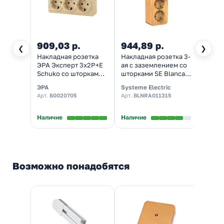
909,03 р.
944,89 р.
1 11
❮
❯
Накладная розетка
Накладная розетка 3-
Накла
ЭРА Эксперт 3х2P+E
ая с заземлением со
тройн
Schuko со шторками
шторками SE Blanca
зазем
16A-250В IP20 сосна
16А 250В ясень
шторк
ЭРА
Systeme Electric
System
11-2209-11
изол.пластина
темны
Арт.
Б0020705
Арт.
BLNRA011315
Арт.
PA
Наличие
Наличие
Налич
Возможно понадобятся