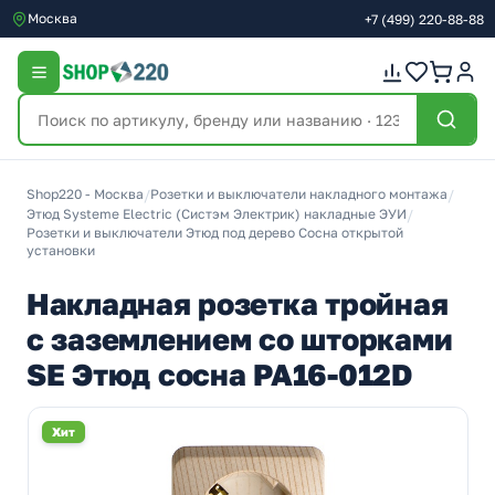
Москва
+7
(499)
220-88-88
Shop220 - Москва
/
Розетки и выключатели накладного монтажа
/
Этюд Systeme Electric (Систэм Электрик) накладные ЭУИ
/
Розетки и выключатели Этюд под дерево Сосна открытой
установки
Накладная розетка тройная
с заземлением со шторками
SE Этюд сосна PA16-012D
Хит