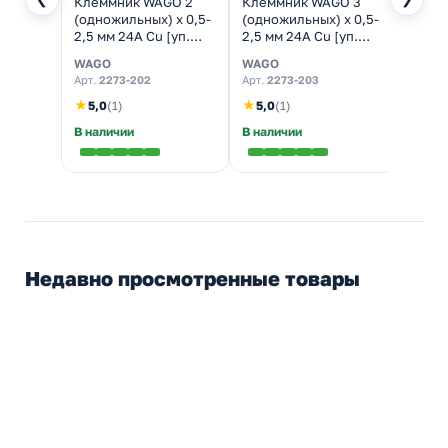
Клеммник WAGO 2
Клеммник WAGO 3
Клем
(одножильных) х 0,5-
(одножильных) х 0,5-
(одно
2,5 мм 24A Cu [уп.
2,5 мм 24A Cu [уп.
2,5 м
100шт]
100шт]
100шт
WAGO
WAGO
WAGO
Арт.
2273-202
Арт.
2273-203
Арт.
22
★
★
★
5,0
(1)
5,0
(1)
5,0
В наличии
В наличии
В нал
Недавно просмотренные товары