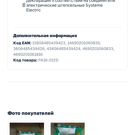
Декларация о соответствии на соединители
электрические штепсельные Systeme
Electric
Дополнительная информация
Код EAN:
13606485439423, 14690201060830,
3606485439426, 43606485439424, 4690201060833,
4690201061816
Код товара:
PA16-012D
Фото покупателей