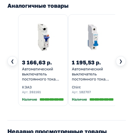
Аналогичные товары
❮
❯
3 166,63 р.
1 195,53 р.
Автоматический
Автоматический
выключатель
выключатель
постоянного тока
постоянного тока
КЭАЗ OptiDin BM63 1P
Chint NB1-63DC 1P
КЭАЗ
Chint
С20А DC220В 6kA
С20А DC250В 6kA
Арт.
261161
Арт.
182707
(BM63-1C20-DC-
(автомат
УХЛ3) (автомат
электрический)
Наличие
Наличие
электрический)
Недавно просмотренные товары