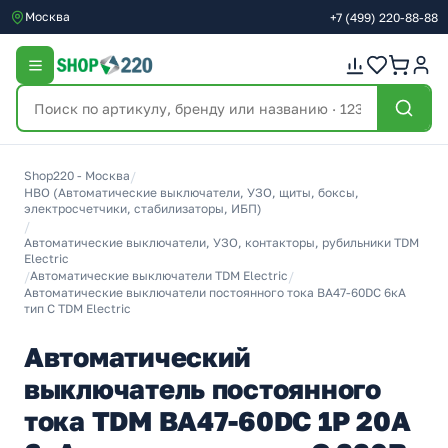
Москва
+7
(499)
220-88-88
Shop220 - Москва
/
НВО (Автоматические выключатели, УЗО, щиты, боксы,
электросчетчики, стабилизаторы, ИБП)
/
Автоматические выключатели, УЗО, контакторы, рубильники TDM
Electric
/
Автоматические выключатели TDM Electric
/
Автоматические выключатели постоянного тока ВА47-60DC 6кА
тип С TDM Electric
Автоматический
выключатель постоянного
тока TDM ВА47-60DC 1P 20А