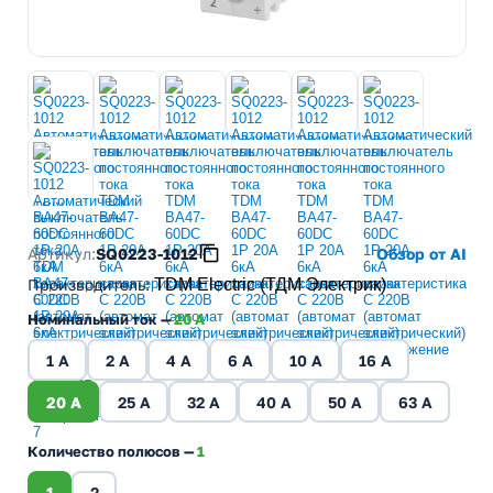
Артикул:
SQ0223-1012
Обзор от AI
Производитель
:
TDM Electric (ТДМ Электрик)
Номинальный ток —
20 A
1 A
2 A
4 A
6 A
10 A
16 A
20 A
25 A
32 A
40 A
50 A
63 A
Количество полюсов —
1
1
2