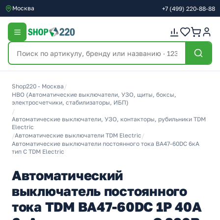
Москва
+7
(499)
220-88-88
Shop220 - Москва
/
НВО (Автоматические выключатели, УЗО, щиты, боксы,
электросчетчики, стабилизаторы, ИБП)
/
Автоматические выключатели, УЗО, контакторы, рубильники TDM
Electric
/
Автоматические выключатели TDM Electric
/
Автоматические выключатели постоянного тока ВА47-60DC 6кА
тип С TDM Electric
Автоматический
выключатель постоянного
тока TDM ВА47-60DC 1P 40А