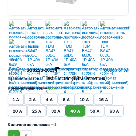
Артикул:
SQ0223-1015
Обзор от AI
Производитель
:
TDM Electric (ТДМ Электрик)
Номинальный ток —
40 A
1 A
2 A
4 A
6 A
10 A
16 A
20 A
25 A
32 A
40 A
50 A
63 A
Количество полюсов —
1
1
2