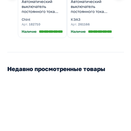
Автоматический
Автоматический
выключатель
выключатель
постоянного тока
постоянного тока
Chint NB1-63DC 1P
КЭАЗ OptiDin BM63 1P
Chint
КЭАЗ
С40А DC250В 6kA
С40А DC220В 6kA
Арт.
182710
Арт.
261166
(автомат
(BM63-1C40-DC-
электрический)
УХЛ3) (автомат
Наличие
Наличие
электрический)
Недавно просмотренные товары