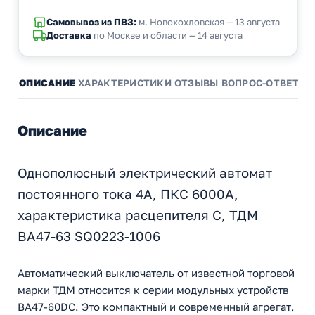
Самовывоз из ПВЗ:
м. Новохохловская — 13 августа
Доставка
по Москве и области — 14 августа
ОПИСАНИЕ
ХАРАКТЕРИСТИКИ
ОТЗЫВЫ
ВОПРОС-ОТВЕТ
А
Описание
Однополюсный электрический автомат
постоянного тока 4А, ПКС 6000А,
характеристика расцепителя С, ТДМ
ВА47-63 SQ0223-1006
Автоматический выключатель от известной торговой
марки ТДМ относится к серии модульных устройств
ВА47-60DC. Это компактный и современный агрегат,