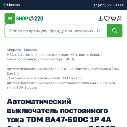
Москва
+7
(499)
220-88-88
Shop220 - Москва
/
НВО (Автоматические выключатели, УЗО, щиты, боксы,
электросчетчики, стабилизаторы, ИБП)
/
Автоматические выключатели, УЗО, контакторы, рубильники TDM
Electric
/
Автоматические выключатели TDM Electric
/
Автоматические выключатели постоянного тока ВА47-60DC 6кА
тип С TDM Electric
Автоматический
выключатель постоянного
тока TDM ВА47-60DC 1P 4А