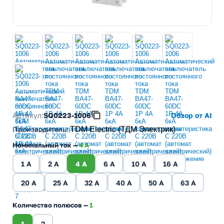
Артикул:
SQ0223-1006
Обзор от AI
Производитель
:
TDM Electric (ТДМ Электрик)
Номинальный ток —
4 A
1 A
2 A
4 A
6 A
10 A
16 A
20 A
25 A
32 A
40 A
50 A
63 A
Количество полюсов —
1
1
2