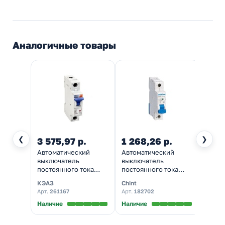
Аналогичные товары
❮
❯
3 575,97 р.
1 268,26 р.
Автоматический
Автоматический
выключатель
выключатель
постоянного тока
постоянного тока
КЭАЗ OptiDin BM63 1P
Chint NB1-63DC 1P
КЭАЗ
Chint
С4А DC220В 6kA
С4А DC250В 6kA
Арт.
261167
Арт.
182702
(BM63-1C4-DC-УХЛ3)
(автомат
(автомат
электрический)
Наличие
Наличие
электрический)