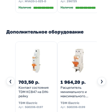
Арт.
MVA20-1-025-D
Арт.
296725
электрический)
Наличие
Наличие
Дополнительное оборудование
❮
❯
703,50 р.
1 964,20 р.
Контакт состояния
Расцепитель
TDM КСВ47 на DIN-
минимального и
рейку
максимального
напряжения TDM
TDM Electric
TDM Electric
РММ47 230В на DIN-
Арт.
SQ0206-0197
Арт.
SQ0206-0199
рейку