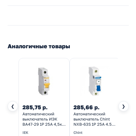
Аналогичные товары
❮
❯
285,75 р.
285,66 р.
Автоматический
Автоматический
выключатель ИЭК
выключатель Chint
ВА47-29 1Р 25А 4,5кА
NXB-63S 1P 25А 4.5kA
характеристика D
х-ка D (R) (автомат
IEK
Chint
(автомат
электрический)