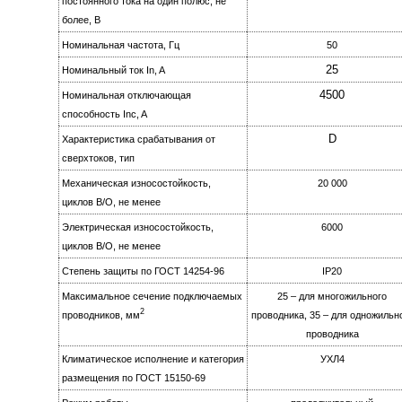
постоянного тока на oдин полюс, не
более, B
Номинальная частота, Гц
50
25
Номинальный ток In, A
4500
Номинальная отключающая
способность Inc, A
D
Характеристика срабатывания от
сверхтоков, тип
Механическая износостойкость,
20 000
циклов B/О, не менее
Электрическая изноcoстойкость,
6000
циклов B/О, не менее
Степень защиты по ГОСТ 14254-96
IР20
Максимальное сечение подключаемых
25 – для многожильного
2
проводников, мм
проводника, 35 – для одножильн
проводника
Климатическое исполнение и категория
УХЛ4
размещения по ГОСТ 15150-69