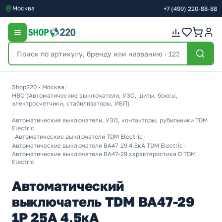
Москва
+7
(499)
220-88-88
Shop220 - Москва
/
НВО (Автоматические выключатели, УЗО, щиты, боксы,
электросчетчики, стабилизаторы, ИБП)
/
Автоматические выключатели, УЗО, контакторы, рубильники TDM
Electric
/
Автоматические выключатели TDM Electric
/
Автоматические выключатели ВА47-29 4,5кА TDM Electric
/
Автоматические выключатели ВА47-29 характеристика D TDM
Electric
Автоматический
выключатель TDM ВА47-29
1Р 25А 4,5кА