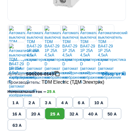
Артикул:
SQ0206-0143
Обзор от AI
Производитель
:
TDM Electric (ТДМ Электрик)
Номинальный ток —
25 A
1 A
2 A
3 A
4 A
6 A
10 A
16 A
20 A
25 A
32 A
40 A
50 A
63 A