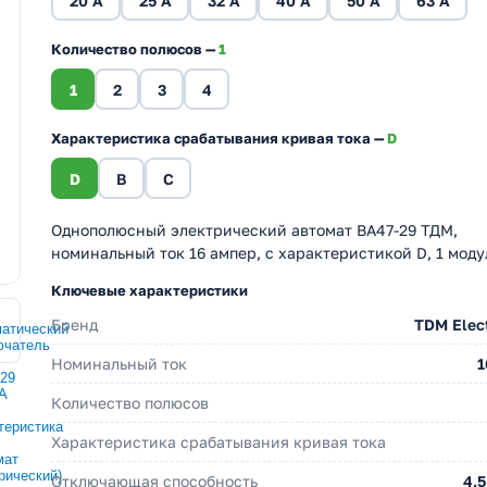
20 A
25 A
32 A
40 A
50 A
63 A
Количество полюсов —
1
1
2
3
4
Характеристика срабатывания кривая тока —
D
D
B
C
Однополюсный электрический автомат ВА47-29 ТДМ,
номинальный ток 16 ампер, с характеристикой D, 1 моду
Ключевые характеристики
Бренд
TDM Elect
Номинальный ток
1
Количество полюсов
Характеристика срабатывания кривая тока
Отключающая способность
4.5