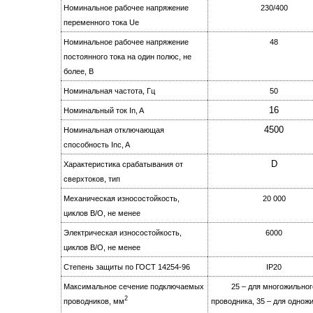
Номинальное рабочее напряжение
230/400
переменного тока Ue
Номинальное рабочее напряжение
48
постоянного тока на oдин полюс, не
более, B
Номинальная частота, Гц
50
16
Номинальный ток In, A
4500
Номинальная отключающая
способность Inc, A
D
Характеристика срабатывания от
сверхтоков, тип
Механическая износостойкость,
20 000
циклов B/О, не менее
Электрическая изноcoстойкость,
6000
циклов B/О, не менее
Степень защиты по ГОСТ 14254-96
IР20
Максимальное сечение подключаемых
25 – для многожильног
2
проводников, мм
проводника, 35 – для однож