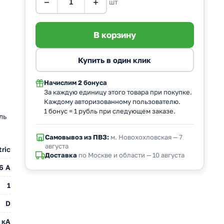
−
+
шт
Начислим
2 бонуса
За каждую единицу этого товара при покупке.
Каждому авторизованному пользователю.
1 бонус = 1 рубль при следующем заказе.
ль
Самовывоз из ПВЗ:
м. Новохохловская — 7
августа
ric
Доставка
по Москве и области — 10 августа
6 A
1
D
 кА