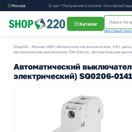
О нас
Получение и оплата
Москва
Контакты
Стар
Каталог
Массовый поиск
Shop220 - Москва
/
НВО (Автоматические выключатели, УЗО, щиты,
Автоматические выключатели TDM Electric
/
Автоматические выключ
Автоматический выключатель
электрический) SQ0206-014