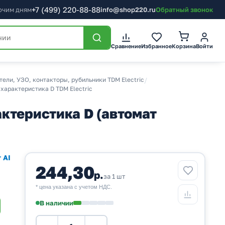
+7
(499)
220-88-88
бочим дням
info@shop220.ru
Обратный звонок
Корзина
Сравнение
Избранное
Войти
ели, УЗО, контакторы, рубильники TDM Electric
/
характеристика D TDM Electric
ктеристика D (автомат
 AI
244,30
р.
за 1 шт
* цена указана с учетом НДС.
В наличии