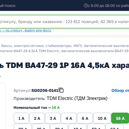
ый поиск
с 9:00 до 18:00 по ра
 — по списку, файлу или фото
 боксы, электросчетчики, стабилизаторы, ИБП)
/
Автоматические выключат
атели ВА47-29 4,5кА TDM Electric
/
Автоматические выключатели ВА47-29 
 TDM ВА47-29 1Р 16А 4,5кА хара
1
Артикул:
SQ0206-0141
Обзор от
Производитель
:
TDM Electric (ТДМ Электрик)
Номинальный ток —
16 A
1 A
2 A
3 A
4 A
6 A
10 A
16 A