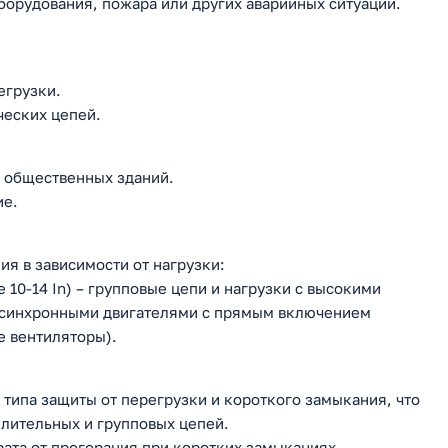
орудования, пожара или других аварийных ситуаций.
егрузки.
ческих цепей.
 общественных зданий.
ие.
я в зависимости от нагрузки:
 10-14 In) – групповые цепи и нагрузки с высокими
 асинхронными двигателями с прямым включением
 вентиляторы).
типа защиты от перегрузки и короткого замыкания, что
лительных и групповых цепей.
ата от прогорания при коротких замыканиях.