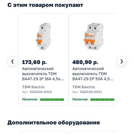
С этим товаром покупают
❮
❯
173,60 р.
480,90 р.
1 46
Автоматический
Автоматический
Дифф
выключатель TDM
выключатель TDM
автом
ВА47-29 1Р 16А 4,5кА
ВА47-29 2Р 50А 4,5кА
1П+Н 
характеристика В
характеристика В
одно
TDM Electric
TDM Electric
TDM El
(автомат
(автомат
элект
Арт.
SQ0206-0010
Арт.
SQ0206-0031
Арт.
S
электрический)
электрический)
(дифа
Наличие
Наличие
Налич
Дополнительное оборудование