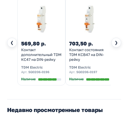
❮
❯
569,80 р.
703,50 р.
1 54
Контакт
Контакт состояния
Расц
дополнительный TDM
TDM КСВ47 на DIN-
неза
КС47 на DIN-рейку
рейку
РН47 
TDM Electric
TDM Electric
TDM El
Арт.
SQ0206-0196
Арт.
SQ0206-0197
Арт.
S
Наличие
Наличие
Налич
Недавно просмотренные товары