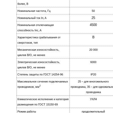
более, B
Номинальная частота, Гц
50
25
Номинальный ток In, A
4500
Номинальная отключающая
способность Inc, A
B
Характеристика срабатывания от
сверхтоков, тип
Механическая износостойкость,
20 000
циклов B/О, не менее
Электрическая изноcoстойкость,
6000
циклов B/О, не менее
Степень защиты по ГОСТ 14254-96
IР20
Максимальное сечение подключаемых
25 – для многожильного
2
проводников, мм
проводника, 35 – для одножильн
проводника
Климатическое исполнение и категория
УХЛ4
размещения по ГОСТ 15150-69
Режим работы
продолжительный