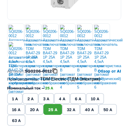
Артикул:
SQ0206-0012
Обзор от AI
Производитель
:
TDM Electric (ТДМ Электрик)
Номинальный ток —
25 A
1 A
2 A
3 A
4 A
6 A
10 A
16 A
20 A
25 A
32 A
40 A
50 A
63 A