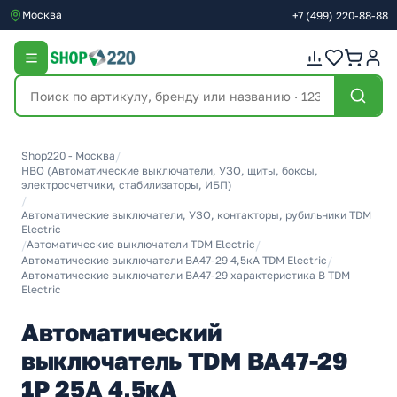
Москва
+7
(499)
220-88-88
Shop220 - Москва
/
НВО (Автоматические выключатели, УЗО, щиты, боксы,
электросчетчики, стабилизаторы, ИБП)
/
Автоматические выключатели, УЗО, контакторы, рубильники TDM
Electric
/
Автоматические выключатели TDM Electric
/
Автоматические выключатели ВА47-29 4,5кА TDM Electric
/
Автоматические выключатели ВА47-29 характеристика В TDM
Electric
Автоматический
выключатель TDM ВА47-29
1Р 25А 4,5кА