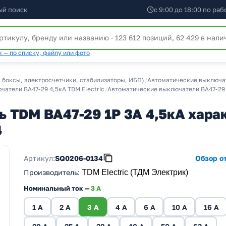
ый поиск
с 9:00 до 18:00 по ра
 — по списку, файлу или фото
 боксы, электросчетчики, стабилизаторы, ИБП)
/
Автоматические выключат
атели ВА47-29 4,5кА TDM Electric
/
Автоматические выключатели ВА47-29 
 TDM ВА47-29 1Р 3А 4,5кА харак
4
Артикул:
SQ0206-0134
Обзор от
Производитель
:
TDM Electric (ТДМ Электрик)
Номинальный ток —
3 A
1 A
2 A
3 A
4 A
6 A
10 A
16 A