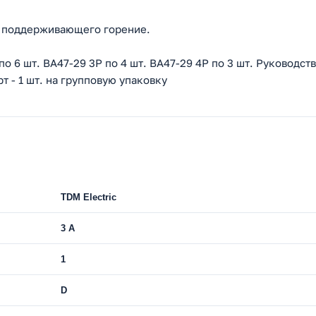
не поддерживающего горение.
по 6 шт. ВА47-29 3Р по 4 шт. ВА47-29 4Р по 3 шт. Руководст
т - 1 шт. на групповую упаковку
TDM Electric
3 A
1
D