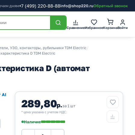
+7
(499)
220-88-88
бочим дням
info@shop220.ru
Обратный звонок
Корзина
Сравнение
Избранное
Войти
ели, УЗО, контакторы, рубильники TDM Electric
/
характеристика D TDM Electric
теристика D (автомат
 AI
289,80
р.
за 1 шт
* цена указана с учетом НДС.
Наличие