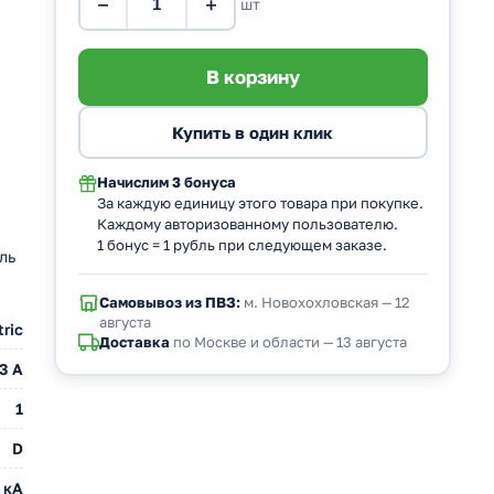
−
+
шт
Начислим
3 бонуса
За каждую единицу этого товара при покупке.
Каждому авторизованному пользователю.
1 бонус = 1 рубль при следующем заказе.
ль
Самовывоз из ПВЗ:
м. Новохохловская — 12
августа
ric
Доставка
по Москве и области — 13 августа
3 A
1
D
 кА