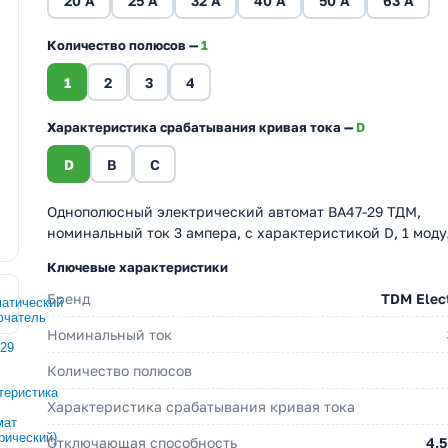
20 A
25 A
32 A
40 A
50 A
63 A
Количество полюсов —
1
1
2
3
4
Характеристика срабатывания кривая тока —
D
D
B
C
Однополюсный электрический автомат ВА47-29 ТДМ,
номинальный ток 3 ампера, с характеристикой D, 1 моду
Ключевые характеристики
Бренд
TDM Elect
Номинальный ток
Количество полюсов
Характеристика срабатывания кривая тока
Отключающая способность
4.5