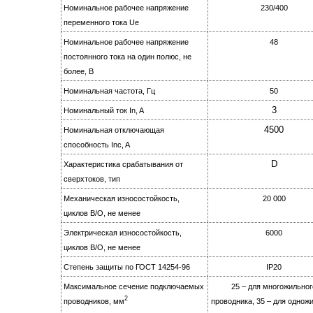
Номинальное рабочее напряжение
230/400
переменного тока Ue
Номинальное рабочее напряжение
48
постоянного тока на oдин полюс, не
более, B
Номинальная частота, Гц
50
3
Номинальный ток In, A
4500
Номинальная отключающая
способность Inc, A
D
Характеристика срабатывания от
сверхтоков, тип
Механическая износостойкость,
20 000
циклов B/О, не менее
Электрическая изноcoстойкость,
6000
циклов B/О, не менее
Степень защиты по ГОСТ 14254-96
IР20
Максимальное сечение подключаемых
25 – для многожильног
2
проводников, мм
проводника, 35 – для однож