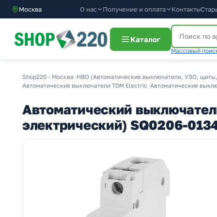
О нас
Получение и оплата
Москва
Контакты
Стар
Каталог
Массовый поиск
Shop220 - Москва
/
НВО (Автоматические выключатели, УЗО, щиты,
Автоматические выключатели TDM Electric
/
Автоматические выключ
Автоматический выключатель
электрический) SQ0206-013