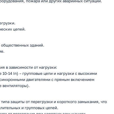
орудования, пожара или других аварийных ситуаций.
егрузки.
ческих цепей.
 общественных зданий.
ие.
я в зависимости от нагрузки:
 10-14 In) – групповые цепи и нагрузки с высокими
 асинхронными двигателями с прямым включением
 вентиляторы).
типа защиты от перегрузки и короткого замыкания, что
лительных и групповых цепей.
ата от прогорания при коротких замыканиях.