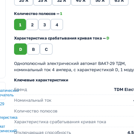
20 A
25 A
32 A
40 A
50 A
63 A
Количество полюсов —
1
1
2
3
4
Характеристика срабатывания кривая тока —
D
D
B
C
Однополюсный электрический автомат ВА47-29 ТДМ,
номинальный ток 4 ампера, с характеристикой D, 1 моду
Ключевые характеристики
Бренд
TDM Elect
Номинальный ток
Количество полюсов
Характеристика срабатывания кривая тока
Отключающая способность
4.5