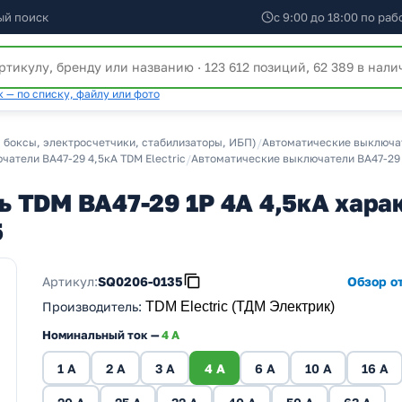
ый поиск
с 9:00 до 18:00 по ра
 — по списку, файлу или фото
 боксы, электросчетчики, стабилизаторы, ИБП)
/
Автоматические выключат
атели ВА47-29 4,5кА TDM Electric
/
Автоматические выключатели ВА47-29 
 TDM ВА47-29 1Р 4А 4,5кА харак
5
Артикул:
SQ0206-0135
Обзор от
Производитель
:
TDM Electric (ТДМ Электрик)
Номинальный ток —
4 A
1 A
2 A
3 A
4 A
6 A
10 A
16 A