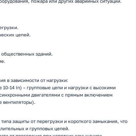
орудования, пожара или других аварийных ситуаций.
егрузки.
ческих цепей.
 общественных зданий.
ие.
я в зависимости от нагрузки:
 10-14 In) – групповые цепи и нагрузки с высокими
 асинхронными двигателями с прямым включением
 вентиляторы).
типа защиты от перегрузки и короткого замыкания, что
лительных и групповых цепей.
ата от прогорания при коротких замыканиях.