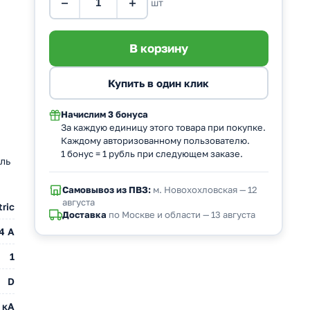
−
+
шт
Начислим
3 бонуса
За каждую единицу этого товара при покупке.
Каждому авторизованному пользователю.
1 бонус = 1 рубль при следующем заказе.
ль
Самовывоз из ПВЗ:
м. Новохохловская — 12
августа
ric
Доставка
по Москве и области — 13 августа
4 A
1
D
 кА