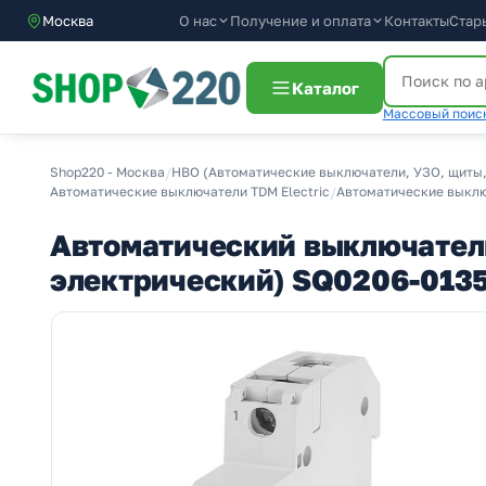
О нас
Получение и оплата
Москва
Контакты
Стар
Каталог
Массовый поиск
Shop220 - Москва
/
НВО (Автоматические выключатели, УЗО, щиты,
Автоматические выключатели TDM Electric
/
Автоматические выключ
Автоматический выключатель
электрический) SQ0206-013