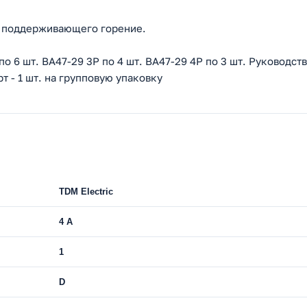
не поддерживающего горение.
по 6 шт. ВА47-29 3Р по 4 шт. ВА47-29 4Р по 3 шт. Руководст
т - 1 шт. на групповую упаковку
TDM Electric
4 A
1
D