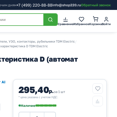
+7
(499)
220-88-88
бочим дням
info@shop220.ru
Обратный звонок
Корзина
Сравнение
Избранное
Войти
ели, УЗО, контакторы, рубильники TDM Electric
/
характеристика D TDM Electric
теристика D (автомат
 AI
295,40
р.
за 1 шт
* цена указана с учетом НДС.
Наличие