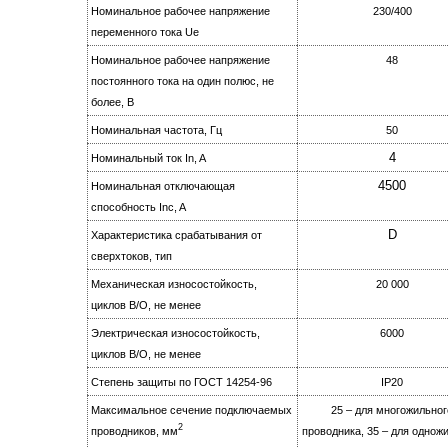
Номинальное рабочее напряжение
230/400
переменного тока Ue
Номинальное рабочее напряжение
48
постоянного тока на oдин полюс, не
более, B
Номинальная частота, Гц
50
4
Номинальный ток In, A
4500
Номинальная отключающая
способность Inc, A
D
Характеристика срабатывания от
сверхтоков, тип
Механическая износостойкость,
20 000
циклов B/О, не менее
Электрическая изноcoстойкость,
6000
циклов B/О, не менее
Степень защиты по ГОСТ 14254-96
IР20
Максимальное сечение подключаемых
25 – для многожильног
2
проводников, мм
проводника, 35 – для однож