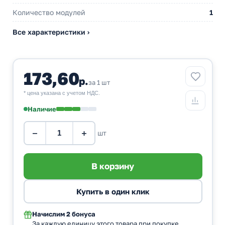
Количество модулей
1
Все характеристики ›
173,60
р.
за 1 шт
* цена указана с учетом НДС.
Наличие
−
+
шт
Начислим
2 бонуса
За каждую единицу этого товара при покупке.