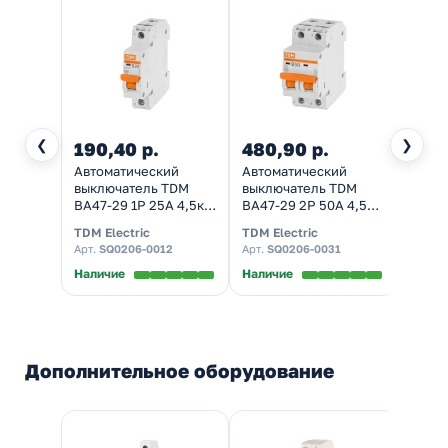
❮
❯
190,40 р.
480,90 р.
1 46
Автоматический
Автоматический
Дифф
выключатель TDM
выключатель TDM
автом
ВА47-29 1Р 25А 4,5кА
ВА47-29 2Р 50А 4,5кА
1П+Н 
характеристика В
характеристика В
одно
TDM Electric
TDM Electric
TDM El
(автомат
(автомат
элект
Арт.
SQ0206-0012
Арт.
SQ0206-0031
Арт.
S
электрический)
электрический)
(дифа
Наличие
Наличие
Налич
Дополнительное оборудование