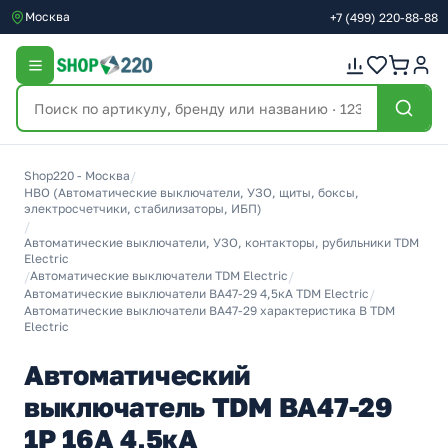
Москва
+7
(499)
220-88-88
Shop220 - Москва
/
НВО (Автоматические выключатели, УЗО, щиты, боксы,
электросчетчики, стабилизаторы, ИБП)
/
Автоматические выключатели, УЗО, контакторы, рубильники TDM
Electric
/
Автоматические выключатели TDM Electric
/
Автоматические выключатели ВА47-29 4,5кА TDM Electric
/
Автоматические выключатели ВА47-29 характеристика В TDM
Electric
Автоматический
выключатель TDM ВА47-29
1Р 16А 4,5кА