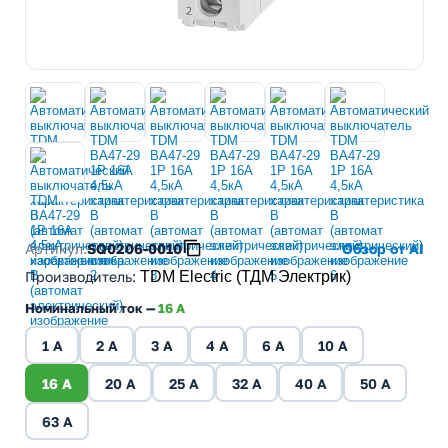
Артикул:
SQ0206-0010
Обзор от AI
Производитель
:
TDM Electric (ТДМ Электрик)
Номинальный ток —
16 A
1 A
2 A
3 A
4 A
6 A
10 A
16 A
20 A
25 A
32 A
40 A
50 A
63 A