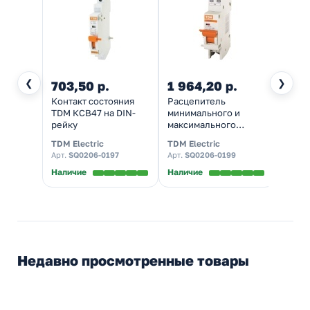
❮
❯
703,50 р.
1 964,20 р.
Контакт состояния
Расцепитель
TDM КСВ47 на DIN-
минимального и
рейку
максимального
напряжения TDM
TDM Electric
TDM Electric
РММ47 230В на DIN-
Арт.
SQ0206-0197
Арт.
SQ0206-0199
рейку
Наличие
Наличие
Недавно просмотренные товары