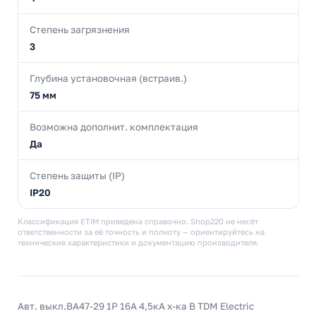
Степень загрязнения
3
Глубина установочная (встраив.)
75 мм
Возможна дополнит. комплектация
Да
Степень защиты (IP)
IP20
Классификация ETIM приведена справочно. Shop220 не несёт
ответственности за её точность и полноту — ориентируйтесь на
технические характеристики и документацию производителя.
Авт. выкл.ВА47-29 1Р 16А 4,5кА х-ка В TDM Electric