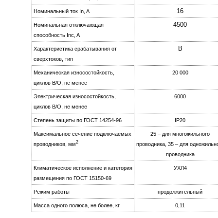
16
Номинальный ток In, A
4500
Номинальная отключающая
способность Inc, A
B
Характеристика срабатывания от
сверхтоков, тип
Механическая износостойкость,
20 000
циклов B/О, не менее
Электрическая изноcoстойкость,
6000
циклов B/О, не менее
Степень защиты по ГОСТ 14254-96
IР20
Максимальное сечение подключаемых
25 – для многожильного
2
проводников, мм
проводника, 35 – для одножильн
проводника
Климатическое исполнение и категория
УХЛ4
размещения по ГОСТ 15150-69
Режим работы
продолжительный
Масса одного полюса, не более, кг
0,11