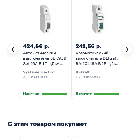
424,66 р.
241,56 р.
198,
❮
❯
Автоматический
Автоматический
Автом
выключатель SE City9
выключатель DEKraft
выклю
Set 16А В 1П 4,5кА
ВА-101 16A B 1P 4,5кА
NXB-6
(автомат
(автомат
х-ка B
Systeme Electric
DEKraft
Chint
электрический)
электрический)
элект
Арт.
C9F14116
Арт.
11006DEK
Арт.
2
Наличие
Наличие
Налич
С этим товаром покупают