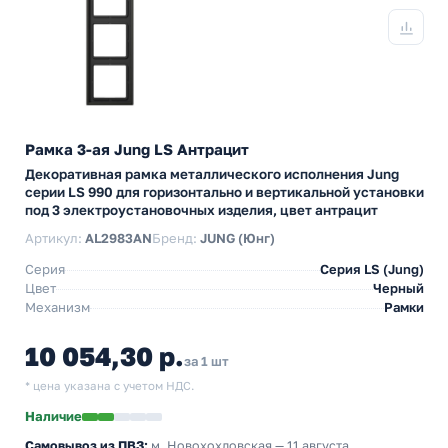
Рамка 3-ая Jung LS Антрацит
Декоративная рамка металлического исполнения Jung
серии LS 990 для горизонтально и вертикальной установки
под 3 электроустановочных изделия, цвет антрацит
Артикул:
AL2983AN
Бренд:
JUNG (Юнг)
Серия
Серия LS (Jung)
Цвет
Черный
Механизм
Рамки
10 054,30 р.
за 1 шт
* цена указана с учетом НДС.
Наличие
Самовывоз из ПВЗ:
м. Новохохловская
— 11 августа