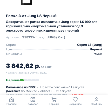
Рамка 3-ая Jung LS Черный
Декоративная рамка из пластика Jung серии LS 990 для
горизонтально и вертикальной установки под 3
электроустановочных изделия, цвет черный
Артикул:
LS983SW
Бренд:
JUNG (Юнг)
Серия
Серия LS (Jung)
Цвет
Черный
Механизм
Рамки
3 842,62 р.
за 1 шт
* цена указана с учетом НДС.
Наличие
Самовывоз из ПВЗ:
м. Новохохловская
— 11 августа
Доставка
по Москве и области — 12 августа
Авторизованному пользователю начислим
38 бонусов
Главная
Каталог
Корзина
Избранное
Профиль
−
+
В корзину