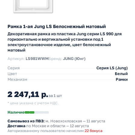
Рамка 1-ая Jung LS Белоснежный матовый
Декоративная рамка из пластика Jung серии LS 990 для
горизонтально и вертикальной установки под 1
электроустановочное изделие, цвет белоснежный
матовый
Артикул:
LS981WWM
Бренд:
JUNG (Юнг)
Серия
Серия LS (Jung)
Цвет
Белый
Механизм
Рамки
2 247,11 р.
за 1 шт
* цена указана с учетом НДС.
Наличие
Самовывоз из ПВЗ:
м. Новохохловская
— 11 августа
Доставка
по Москве и области — 12 августа
Авторизованному пользователю начислим
22 бонуса