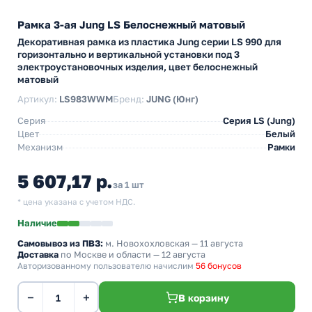
Рамка 3-ая Jung LS Белоснежный матовый
Декоративная рамка из пластика Jung серии LS 990 для
горизонтально и вертикальной установки под 3
электроустановочных изделия, цвет белоснежный
матовый
Артикул:
LS983WWM
Бренд:
JUNG (Юнг)
Серия
Серия LS (Jung)
Цвет
Белый
Механизм
Рамки
5 607,17 р.
за 1 шт
* цена указана с учетом НДС.
Наличие
Самовывоз из ПВЗ:
м. Новохохловская
— 11 августа
Доставка
по Москве и области — 12 августа
Авторизованному пользователю начислим
56 бонусов
−
+
В корзину