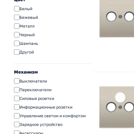
Blanca (SE)
Белый
Хит (SE)
Бежевый
S70
Металл
Nobe (Arlight)
Черный
Этюд (SE)
Шампань
Valena Classic (Legrand)
Другой
Inspiria (Legrand)
Etika ( (Legrand))
Механизм
Accent (Intro)
Выключатели
Серия 12 (ЭРА)
Переключатели
Solo (ЭРА)
Силовые розетки
Plano (ЭРА)
Информационные розетки
Arktik (ЭРА)
Управление светом и комфортом
Elegance (ЭРА)
Зарядное устройство
Flite (IEK)
Аксессуары