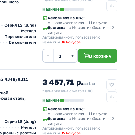
* цена указана с учетом НДС.
лавишного
Наличие
Самовывоз из ПВЗ:
м. Новохохловская
— 11 августа
Серия LS (Jung)
Доставка
по Москве и области — 12
Металл
августа
Переключатели
Авторизованному пользователю
Выключатели
начислим
36 бонусов
−
+
В корзину
й RJ45/RJ11
3 457,71 р.
за 1 шт
* цена указана с учетом НДС.
тной
еющая сталь,
Наличие
Самовывоз из ПВЗ:
м. Новохохловская
— 11 августа
Доставка
по Москве и области — 12
Серия LS (Jung)
августа
Металл
Авторизованному пользователю
ационные розетки
начислим
35 бонусов