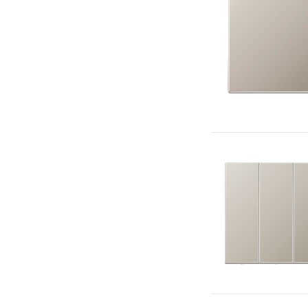
Simon 82 Centralizations
Simon 88
Simon 82 Concept
Simon 15
Simon 24 Harmonie
Avanti (DKC)
Kant (DKC)
Шедель (Bironi)
Байкал (TDM)
Болонь (TDM)
FD (Jasmart)
G (Jasmart)
Werkel акрил
Werkel Hammer
Werkel