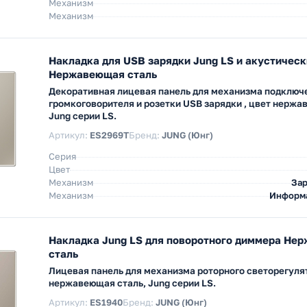
Механизм
Механизм
Накладка для USB зарядки Jung LS и акустическ
Нержавеющая сталь
Декоративная лицевая панель для механизма подключ
громкоговорителя и розетки USB зарядки , цвет нержа
Jung серии LS.
Артикул:
ES2969T
Бренд:
JUNG (Юнг)
Серия
Цвет
Механизм
Зар
Механизм
Информ
Накладка Jung LS для поворотного диммера Не
сталь
Лицевая панель для механизма роторного светорегуля
нержавеющая сталь, Jung серии LS.
Артикул:
ES1940
Бренд:
JUNG (Юнг)