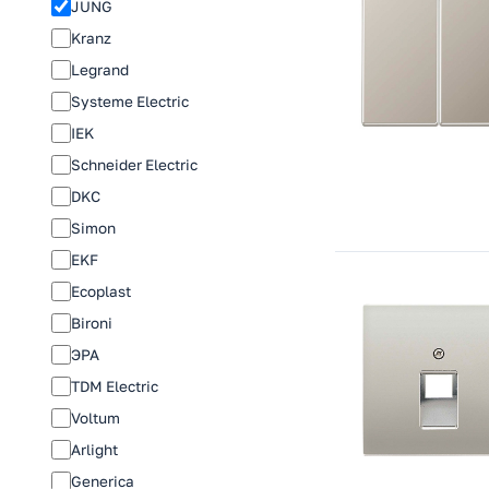
JUNG
Kranz
Legrand
Systeme Electric
IEK
Schneider Electric
DKC
Simon
EKF
Ecoplast
Bironi
ЭРА
TDM Electric
Voltum
Arlight
Generica