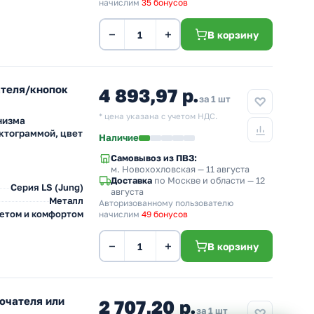
начислим
35 бонусов
−
+
В корзину
ателя/кнопок
4 893,97 р.
за 1 шт
* цена указана с учетом НДС.
низма
ктограммой, цвет
Наличие
Самовывоз из ПВЗ:
м. Новохохловская
— 11 августа
Доставка
по Москве и области — 12
Серия LS (Jung)
августа
Металл
Авторизованному пользователю
ветом и комфортом
начислим
49 бонусов
−
+
В корзину
ючателя или
2 707,20 р.
за 1 шт