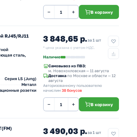
−
+
В корзину
й RJ45/RJ11
3 848,65 р.
за 1 шт
* цена указана с учетом НДС.
тной
еющая сталь,
Наличие
Самовывоз из ПВЗ:
м. Новохохловская
— 11 августа
Доставка
по Москве и области — 12
Серия LS (Jung)
августа
Металл
Авторизованному пользователю
ационные розетки
начислим
38 бонусов
−
+
В корзину
T(FM)
3 490,03 р.
за 1 шт