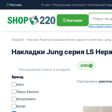
О нас
Получение и оплата
Контакты
Стар
Москва
Каталог
Массовый поиск
Shop220 - Москва
/
Розетки и выключатели скрытого монтажа
/
Jung
Накладки Jung серия LS Не
JUNG
×
Расширеный поиск в разделе
Бренд
умолч
Сортировать:
Intro
Tokov Electric
Hirschmann
Donel