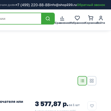
+7
(499)
220-88-88
бочим дням
info@shop220.ru
Обратный звонок
Сравнение
Избранное
Корзина
Войти
ючателя или
3 577,87 р.
за 1 шт