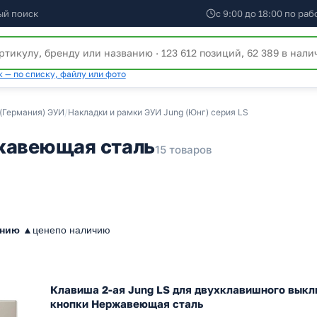
ый поиск
с 9:00 до 18:00 по ра
 — по списку, файлу или фото
 (Германия) ЭУИ
/
Накладки и рамки ЭУИ Jung (Юнг) серия LS
ржавеющая сталь
15 товаров
анию ▲
цене
по наличию
Клавиша 2-ая Jung LS для двухклавишного выкл
кнопки Нержавеющая сталь