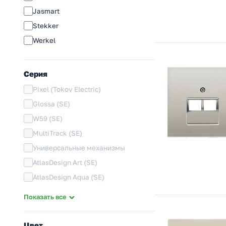
Jasmart
Stekker
Werkel
Серия
Pixel (Tokov Electric)
Glossa (SE)
W59 (SE)
MultiTrack (SE)
Универсальные механизмы
AtlasDesign Art (SE)
AtlasDesign Aqua (SE)
Infinity (SE)
Показать все
AtlasDesign (SE)
ArtGallery (SE)
Цвет