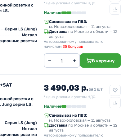
* цена указана с учетом НДС.
онной розетки с
 LS.
Наличие
Самовывоз из ПВЗ:
м. Новохохловская
— 11 августа
Серия LS (Jung)
Доставка
по Москве и области — 12
Металл
августа
ационные розетки
Авторизованному пользователю
начислим
35 бонусов
−
+
В корзину
M+SAT
3 490,03 р.
за 1 шт
* цена указана с учетом НДС.
онной розетки с
 Jung серии LS.
Наличие
Самовывоз из ПВЗ:
м. Новохохловская
— 11 августа
Серия LS (Jung)
Доставка
по Москве и области — 12
Металл
августа
ационные розетки
Авторизованному пользователю