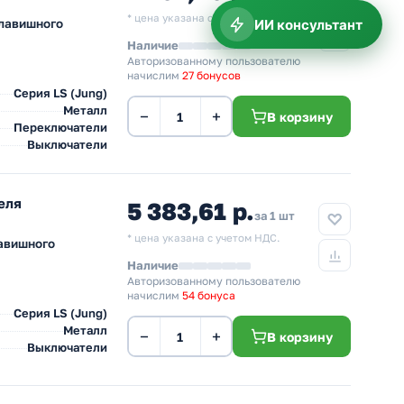
* цена указана с учетом НДС.
ИИ консультант
клавишного
Наличие
Авторизованному пользователю
начислим
27 бонусов
Серия LS (Jung)
Металл
−
+
В корзину
Переключатели
Выключатели
еля
5 383,61 р.
за 1 шт
* цена указана с учетом НДС.
авишного
Наличие
Авторизованному пользователю
начислим
54 бонуса
Серия LS (Jung)
Металл
−
+
В корзину
Выключатели