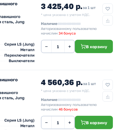
авишного
3 425,40 р.
за 1 шт
* цена указана с учетом НДС.
клавишного
 сталь, Jung
Наличие
Авторизованному пользователю
начислим
34 бонуса
Серия LS (Jung)
−
+
В корзину
Металл
Переключатели
Выключатели
авишного
4 560,36 р.
за 1 шт
* цена указана с учетом НДС.
лавишного
 сталь, Jung
Наличие
Авторизованному пользователю
начислим
46 бонусов
Серия LS (Jung)
−
+
В корзину
Металл