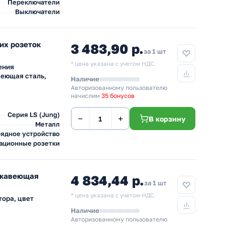
Переключатели
Выключатели
их розеток
3 483,90 р.
за 1 шт
* цена указана с учетом НДС.
ения
веющая сталь,
Наличие
Авторизованному пользователю
начислим
35 бонусов
Серия LS (Jung)
−
+
В корзину
Металл
ядное устройство
ационные розетки
ржавеющая
4 834,44 р.
за 1 шт
* цена указана с учетом НДС.
тора, цвет
Наличие
Авторизованному пользователю