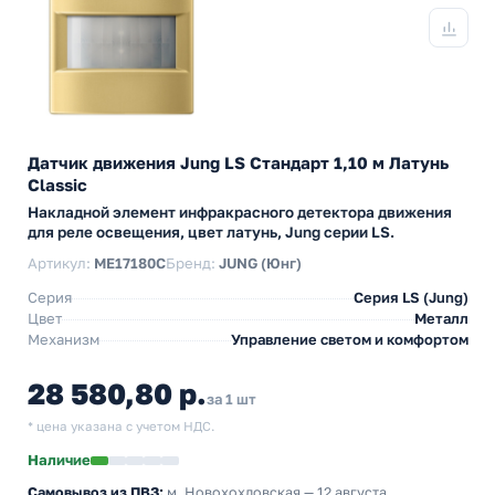
Датчик движения Jung LS Стандарт 1,10 м Латунь
Classic
Накладной элемент инфракрасного детектора движения
для реле освещения, цвет латунь, Jung серии LS.
Артикул:
ME17180C
Бренд:
JUNG (Юнг)
Серия
Серия LS (Jung)
Цвет
Металл
Механизм
Управление светом и комфортом
28 580,80 р.
за 1 шт
* цена указана с учетом НДС.
Наличие
Самовывоз из ПВЗ:
м. Новохохловская
— 12 августа