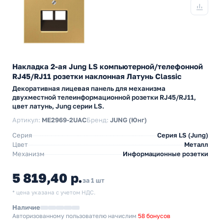
Накладка 2-ая Jung LS компьютерной/телефонной
RJ45/RJ11 розетки наклонная Латунь Classic
Декоративная лицевая панель для механизма
двухместной телеинформационной розетки RJ45/RJ11,
цвет латунь, Jung серии LS.
Артикул:
ME2969-2UAC
Бренд:
JUNG (Юнг)
Серия
Серия LS (Jung)
Цвет
Металл
Механизм
Информационные розетки
5 819,40 р.
за 1 шт
* цена указана с учетом НДС.
Наличие
Авторизованному пользователю начислим
58 бонусов