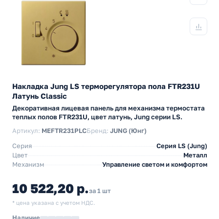
Накладка Jung LS терморегулятора пола FTR231U
Латунь Classic
Декоративная лицевая панель для механизма термостата
теплых полов FTR231U, цвет латунь, Jung серии LS.
Артикул:
MEFTR231PLC
Бренд:
JUNG (Юнг)
Серия
Серия LS (Jung)
Цвет
Металл
Механизм
Управление светом и комфортом
10 522,20 р.
за 1 шт
* цена указана с учетом НДС.
Наличие