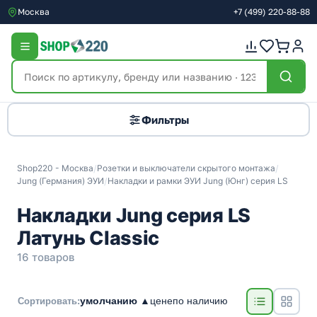
Москва
+7
(499)
220-88-88
Фильтры
Shop220 - Москва
/
Розетки и выключатели скрытого монтажа
/
Jung (Германия) ЭУИ
/
Накладки и рамки ЭУИ Jung (Юнг) серия LS
Накладки Jung серия LS
Латунь Classic
16 товаров
умолчанию ▲
цене
по наличию
Сортировать: