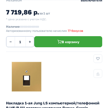
Механизм
Выключатели
7 719,86 р.
за 1 шт
* цена указана с учетом НДС.
Наличие
Авторизованному пользователю начислим
77 бонусов
−
+
В корзину
Накладка 1-ая Jung LS компьютерной/телефонной
RJ45/RJ11 розетки наклонная Латунь Cassic