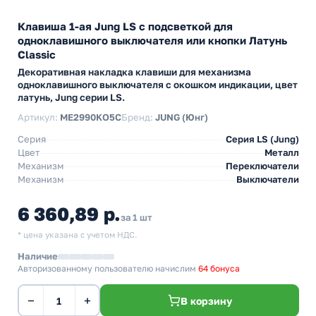
Клавиша 1-ая Jung LS с подсветкой для
одноклавишного выключателя или кнопки Латунь
Classic
Декоративная накладка клавиши для механизма
одноклавишного выключателя с окошком индикации, цвет
латунь, Jung серии LS.
Артикул:
ME2990KO5C
Бренд:
JUNG (Юнг)
Серия
Серия LS (Jung)
Цвет
Металл
Механизм
Переключатели
Механизм
Выключатели
6 360,89 р.
за 1 шт
* цена указана с учетом НДС.
Наличие
Авторизованному пользователю начислим
64 бонуса
−
+
В корзину