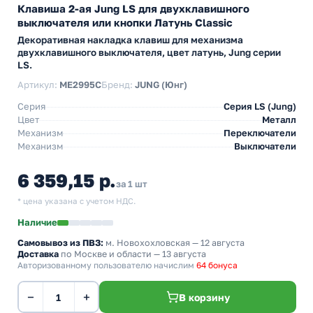
Клавиша 2-ая Jung LS для двухклавишного
выключателя или кнопки Латунь Classic
Декоративная накладка клавиш для механизма
двухклавишного выключателя, цвет латунь, Jung серии
LS.
Артикул:
ME2995C
Бренд:
JUNG (Юнг)
Серия
Серия LS (Jung)
Цвет
Металл
Механизм
Переключатели
Механизм
Выключатели
6 359,15 р.
за 1 шт
* цена указана с учетом НДС.
Наличие
Самовывоз из ПВЗ:
м. Новохохловская
— 12 августа
Доставка
по Москве и области — 13 августа
Авторизованному пользователю начислим
64 бонуса
−
+
В корзину