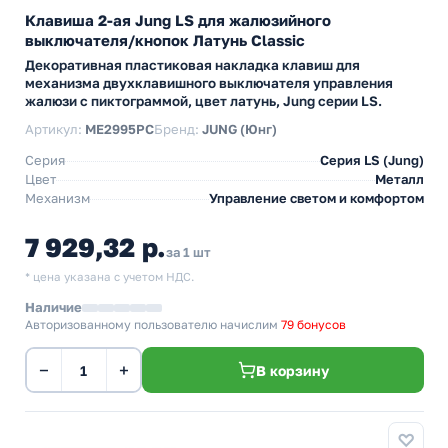
Клавиша 2-ая Jung LS для жалюзийного
выключателя/кнопок Латунь Classic
Декоративная пластиковая накладка клавиш для
механизма двухклавишного выключателя управления
жалюзи с пиктограммой, цвет латунь, Jung серии LS.
Артикул:
ME2995PC
Бренд:
JUNG (Юнг)
Серия
Серия LS (Jung)
Цвет
Металл
Механизм
Управление светом и комфортом
7 929,32 р.
за 1 шт
* цена указана с учетом НДС.
Наличие
Авторизованному пользователю начислим
79 бонусов
−
+
В корзину