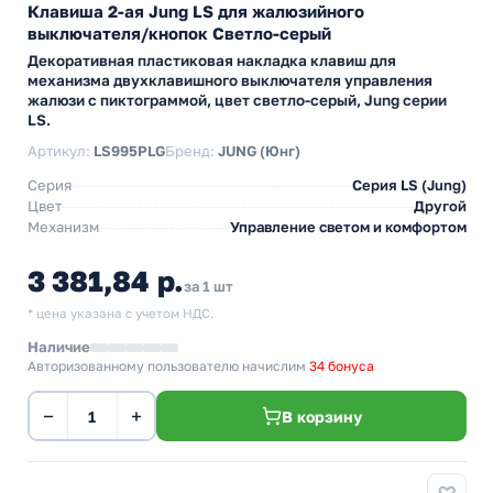
Клавиша 2-ая Jung LS для жалюзийного
выключателя/кнопок Светло-серый
Декоративная пластиковая накладка клавиш для
механизма двухклавишного выключателя управления
жалюзи с пиктограммой, цвет светло-серый, Jung серии
LS.
Артикул:
LS995PLG
Бренд:
JUNG (Юнг)
Серия
Серия LS (Jung)
Цвет
Другой
Механизм
Управление светом и комфортом
3 381,84 р.
за 1 шт
* цена указана с учетом НДС.
Наличие
Авторизованному пользователю начислим
34 бонуса
−
+
В корзину