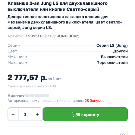
Клавиша 2-ая Jung LS для двухклавишного
выключателя или кнопки Светло-серый
Декоративная пластиковая накладка клавиш для
механизма двухклавишного выключателя, цвет светло-
серый, Jung серии LS.
Артикул:
LS995LG
Бренд:
JUNG (Юнг)
Серия
Серия LS (Jung)
Цвет
Другой
Механизм
Выключатели
Механизм
Переключатели
2 777,57 р.
за 1 шт
* цена указана с учетом НДС.
Наличие
Авторизованному пользователю начислим
28 бонусов
−
+
В корзину