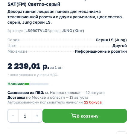
SAT(FM) Светло-серый
Декоративная лицевая панель для механизма
телевизионной розетки с двумя разъемами, цвет светло-
серый, Jung серии LS.
Артикул:
LS990TVLG
Бренд:
JUNG (Юнг)
Серия
Серия LS (Jung)
Цвет
Другой
Механизм
Информационные розетки
2 239,01 р.
за 1 шт
* цена указана с учетом НДС.
Наличие
Самовывоз из ПВЗ:
м. Новохохловская
— 12 августа
Доставка
по Москве и области — 13 августа
Авторизованному пользователю начислим
22 бонуса
−
+
В корзину