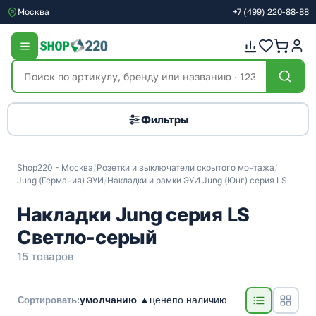
Москва
+7
(499)
220-88-88
Фильтры
Shop220 - Москва
/
Розетки и выключатели скрытого монтажа
/
Jung (Германия) ЭУИ
/
Накладки и рамки ЭУИ Jung (Юнг) серия LS
Накладки Jung серия LS
Светло-серый
15 товаров
умолчанию ▲
цене
по наличию
Сортировать: