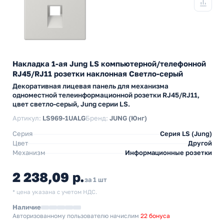
Накладка 1-ая Jung LS компьютерной/телефонной
RJ45/RJ11 розетки наклонная Светло-серый
Декоративная лицевая панель для механизма
одноместной телеинформационной розетки RJ45/RJ11,
цвет светло-серый, Jung серии LS.
Артикул:
LS969-1UALG
Бренд:
JUNG (Юнг)
Серия
Серия LS (Jung)
Цвет
Другой
Механизм
Информационные розетки
2 238,09 р.
за 1 шт
* цена указана с учетом НДС.
Наличие
Авторизованному пользователю начислим
22 бонуса