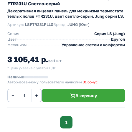
FTR231U Светло-серый
Декоративная лицевая панель для механизма термостата
теплых полов FTR231U, цвет светло-серый, Jung серии LS.
Артикул:
LSFTR231PLLG
Бренд:
JUNG (Юнг)
Серия
Серия LS (Jung)
Цвет
Другой
Механизм
Управление светом и комфортом
3 105,41 р.
за 1 шт
* цена указана с учетом НДС.
Наличие
Авторизованному пользователю начислим
31 бонус
−
+
В корзину
1