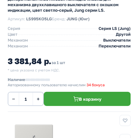
механизма двухклавишного выключателя с окошком
индикации, цвет светло-серый, Jung серии LS.
Артикул:
LS995KO5LG
Бренд:
JUNG (Юнг)
Серия
Серия LS (Jung)
Цвет
Другой
Механизм
Выключатели
Механизм
Переключатели
3 381,84 р.
за 1 шт
* цена указана с учетом НДС.
Наличие
Авторизованному пользователю начислим
34 бонуса
−
+
В корзину