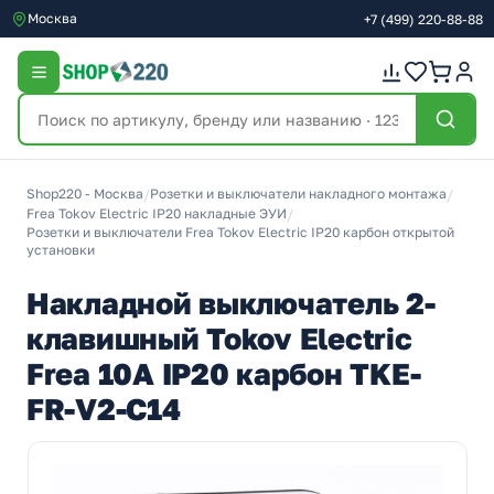
Москва
+7
(499)
220-88-88
Shop220 - Москва
/
Розетки и выключатели накладного монтажа
/
Frea Tokov Electric IP20 накладные ЭУИ
/
Розетки и выключатели Frea Tokov Electric IP20 карбон открытой
установки
Накладной выключатель 2-
клавишный Tokov Electric
Frea 10А IP20 карбон TKE-
FR-V2-C14