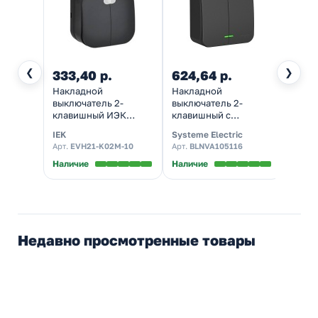
❮
❯
333,40 р.
624,64 р.
406
Накладной
Накладной
Накл
выключатель 2-
выключатель 2-
выкл
клавишный ИЭК
клавишный с
двух
GLORY с подсветкой
подсветкой SE Blanca
Legra
IEK
Systeme Electric
Legra
10А ВС20-2-1-ХЧм
10А 250В антрацит
черны
Арт.
EVH21-K02M-10
Арт.
BLNVA105116
Арт.
7
черный матовый
из.пластина
Наличие
Наличие
Налич
Недавно просмотренные товары