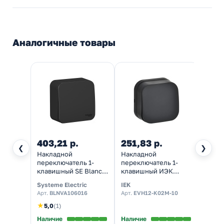
Аналогичные товары
403,21 р.
251,83 р.
365,
❮
❯
Накладной
Накладной
Накл
переключатель 1-
переключатель 1-
пере
клавишный SE Blanca
клавишный ИЭК
одно
10А 250В антрацит
GLORY 10А ВСп10-1-0-
Legra
Systeme Electric
IEK
Legra
изол.пластина
ХЧм черный матовый
черны
Арт.
BLNVA106016
Арт.
EVH12-K02M-10
Арт.
78
★
5,0
(1)
Наличие
Наличие
Налич