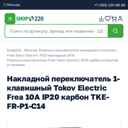
Москва
+7
(499)
220-88-88
Shop220 - Москва
/
Розетки и выключатели накладного монтажа
/
Frea Tokov Electric IP20 накладные ЭУИ
/
Розетки и выключатели Frea Tokov Electric IP20 карбон открытой
установки
Накладной переключатель 1-
клавишный Tokov Electric
Frea 10А IP20 карбон TKE-
FR-P1-C14