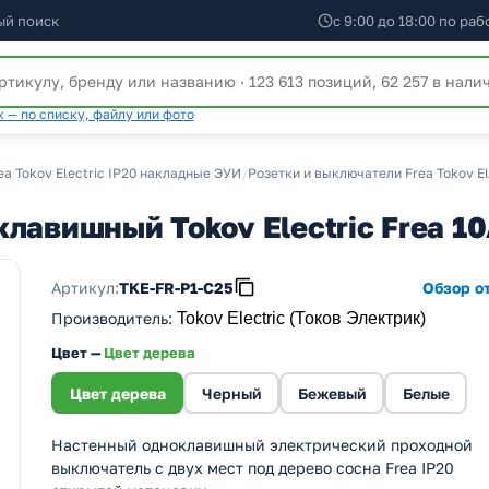
ый поиск
с 9:00 до 18:00 по ра
 — по списку, файлу или фото
ea Tokov Electric IP20 накладные ЭУИ
/
Розетки и выключатели Frea Tokov El
лавишный Tokov Electric Frea 10
Артикул:
TKE-FR-P1-C25
Обзор от
Производитель
:
Tokov Electric (Токов Электрик)
Цвет —
Цвет дерева
Цвет дерева
Черный
Бежевый
Белые
Настенный одноклавишный электрический проходной
выключатель с двух мест под дерево сосна Frea IP20