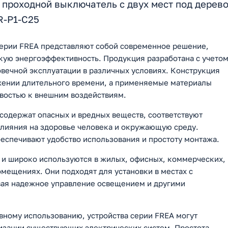
проходной выключатель с двух мест под дерев
R-P1-C25
серии FREA представляют собой современное решение,
кую энергоэффективность. Продукция разработана с учето
овечной эксплуатации в различных условиях. Конструкция
яжении длительного времени, а применяемые материалы
востью к внешним воздействиям.
содержат опасных и вредных веществ, соответствуют
влияния на здоровье человека и окружающую среду.
еспечивают удобство использования и простоту монтажа.
 и широко используются в жилых, офисных, коммерческих,
мещениях. Они подходят для установки в местах с
вая надежное управление освещением и другими
вному использованию, устройства серии FREA могут
низации существующих электрических систем. Простота