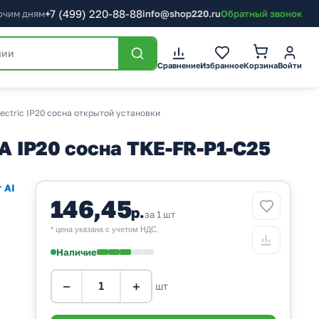
+7
(499)
220-88-88
бочим дням
info@shop220.ru
Обратный звонок
Корзина
Сравнение
Избранное
Войти
ectric IP20 сосна открытой установки
А IP20 сосна TKE-FR-P1-C25
 AI
146,45
р.
за 1 шт
* цена указана с учетом НДС.
Наличие
−
+
шт