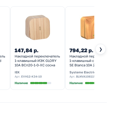
❯
147,84 р.
794,22 р.
ель
Накладной переключатель
Накладной переключатель
d
1-клавишный ИЭК GLORY
1-клавишный с подсветкой
10А ВСп20-1-0-ХС сосна
SE Blanca 10А 250В ясень
изол.пластина
IEK
Systeme Electric
Арт.
EVH12-K34-10
Арт.
BLNVA106115
Наличие
Наличие