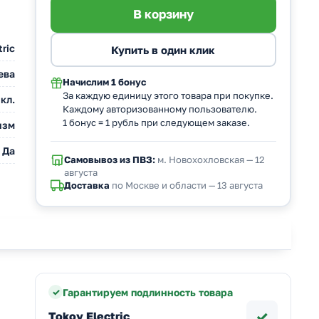
tric
ева
Начислим
1 бонус
За каждую единицу этого товара при покупке.
кл.
Каждому авторизованному пользователю.
1 бонус = 1 рубль при следующем заказе.
изм
Да
Самовывоз из ПВЗ:
м. Новохохловская — 12
августа
Доставка
по Москве и области — 13 августа
Гарантируем подлинность товара
✓
Tokov Electric