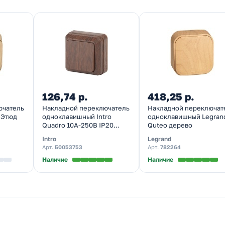
126,74 р.
418,25 р.
ючатель
Накладной переключатель
Накладной переключат
 Этюд
одноклавишный Intro
одноклавишный Legran
Quadro 10А-250В IP20
Quteo дерево
венге 2-103-10
Intro
Legrand
Арт.
Б0053753
Арт.
782264
Наличие
Наличие