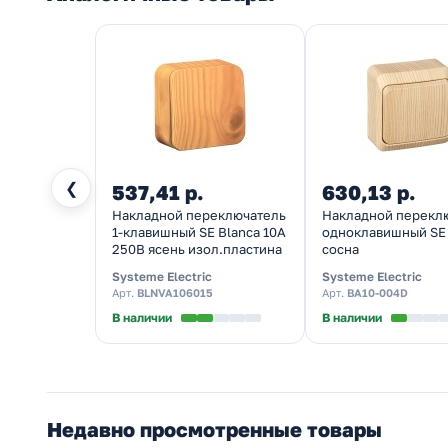
❮
537,41 р.
630,13 р.
Накладной переключатель
Накладной перекл
1-клавишный SE Blanca 10А
одноклавишный SE
250В ясень изол.пластина
сосна
Systeme Electric
Systeme Electric
Арт.
BLNVA106015
Арт.
BA10-004D
В наличии
В наличии
Недавно просмотренные товары