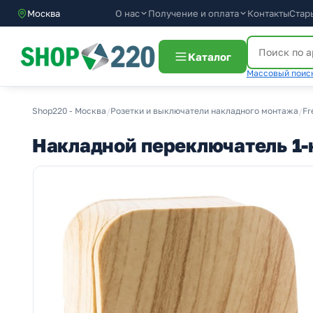
О нас
Получение и оплата
Москва
Контакты
Стар
Каталог
Массовый поиск
Shop220 - Москва
/
Розетки и выключатели накладного монтажа
/
Fr
Накладной переключатель 1-к