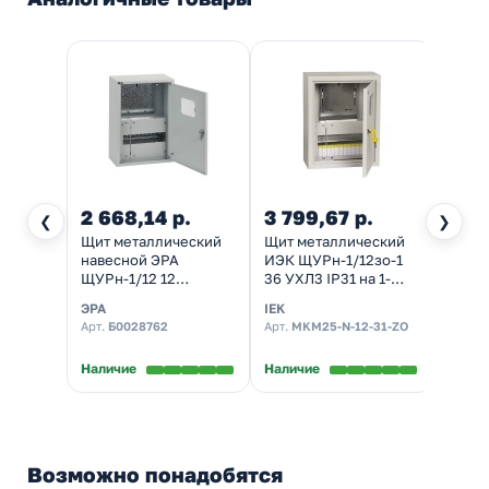
2 668,14 р.
3 799,67 р.
3 67
❮
❯
Щит металлический
Щит металлический
Щит у
навесной ЭРА
ИЭК ЩУРн-1/12зо-1
расп
ЩУРн-1/12 12
36 УХЛ3 IP31 на 1-
навес
модулей однофазный
фазный счетчик и 12
PROxi
ЭРА
IEK
EKF
счетчик
модулей навесной
(400x
Арт.
Б0028762
Арт.
MKM25-N-12-31-ZO
Арт.
m
(400х300х155) IP31
Наличие
Наличие
Налич
Возможно понадобятся