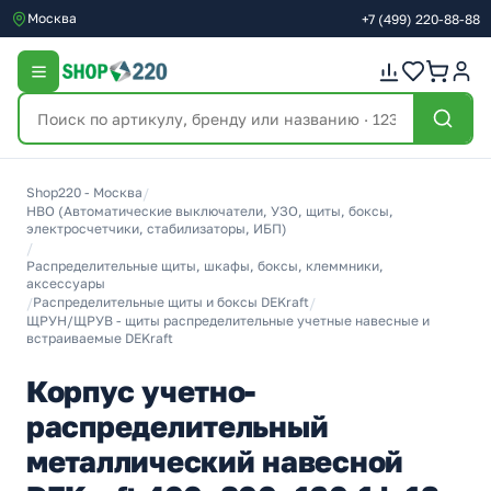
Москва
+7
(499)
220-88-88
Shop220 - Москва
/
НВО (Автоматические выключатели, УЗО, щиты, боксы,
электросчетчики, стабилизаторы, ИБП)
/
Распределительные щиты, шкафы, боксы, клеммники,
аксессуары
/
Распределительные щиты и боксы DEKraft
/
ЩРУН/ЩРУВ - щиты распределительные учетные навесные и
встраиваемые DEKraft
Корпус учетно-
распределительный
металлический навесной