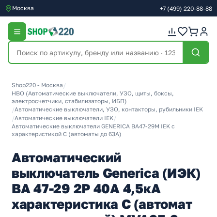
Москва
+7
(499)
220-88-88
Shop220 - Москва
/
НВО (Автоматические выключатели, УЗО, щиты, боксы,
электросчетчики, стабилизаторы, ИБП)
/
Автоматические выключатели, УЗО, контакторы, рубильники IEK
/
Автоматические выключатели IEK
/
Автоматические выключатели GENERICA ВА47-29М IEK с
характеристикой C (автоматы до 63A)
Автоматический
выключатель Generica (ИЭК)
ВА 47-29 2Р 40А 4,5кА
характеристика С (автомат