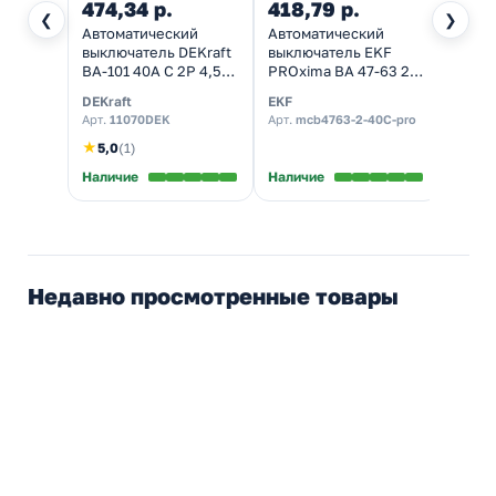
474,34 р.
418,79 р.
406
❮
❯
Автоматический
Автоматический
Автом
выключатель DEKraft
выключатель EKF
выкл
ВА-101 40A C 2P 4,5кА
PROxima ВА 47-63 2P
ВА47-
(автомат
40А (C) 4,5kA
харак
DEKraft
EKF
TDM El
электрический)
(автомат
(авто
Арт.
11070DEK
Арт.
mcb4763-2-40C-pro
Арт.
S
электрический)
элект
★
5,0
(1)
В нал
Наличие
Наличие
Недавно просмотренные товары