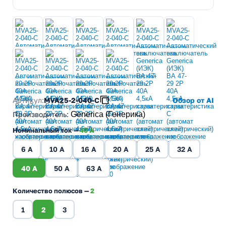
Артикул:
MVA25-2-040-C
Обзор от AI
Производитель
:
Generica (Генерика)
Номинальный ток —
40 A
6 A
10 A
16 A
20 A
25 A
32 A
40 A
50 A
63 A
Количество полюсов —
2
1
2
3