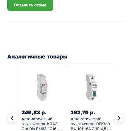
Оставить отзыв
Аналогичные товары
246,83 р.
192,70 р.
186,
❮
❯
Автоматический
Автоматический
Автом
выключатель КЭАЗ
выключатель DEKraft
выклю
OptiDin BM63-1C16-
ВА-101 16A C 1P 4,5кА
NXB-6