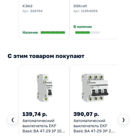
4,5-УХЛ3 1P 16A C
(автомат
х-ка C
КЭАЗ
DEKraft
Chint
4,5кА (автомат
электрический)
элект
Арт.
326794
Арт.
11054DEK
Арт.
2
электрический)
В наличии
В нал
Наличие
С этим товаром покупают
139,74 р.
390,07 р.
403,
❮
❯
Автоматический
Автоматический
Автом
выключатель EKF
выключатель EKF
выклю
Basic ВА 47-29 1P 10А
Basic ВА 47-29 3P 25А
Basic
(C) 4,5кА (автомат
(C) 4,5кА (автомат
(C) 4