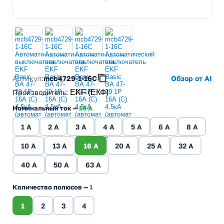
Артикул:
mcb4729-1-16C
Обзор от AI
Производитель
:
EKF (ЕКФ)
Номинальный ток —
16 A
1 A
2 A
3 A
4 A
5 A
6 A
8 A
10 A
13 A
16 A
20 A
25 A
32 A
40 A
50 A
63 A
Количество полюсов —
1
1
2
3
4