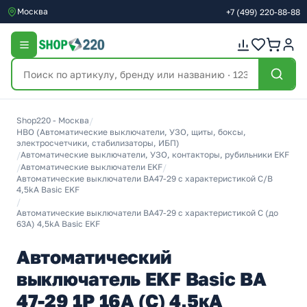
Москва
+7
(499)
220-88-88
Shop220 - Москва
/
НВО (Автоматические выключатели, УЗО, щиты, боксы,
электросчетчики, стабилизаторы, ИБП)
/
Автоматические выключатели, УЗО, контакторы, рубильники EKF
/
Автоматические выключатели EKF
/
Автоматические выключатели ВА47-29 с характеристикой C/В
4,5kA Basic EKF
/
Автоматические выключатели ВА47-29 с характеристикой C (до
63A) 4,5kA Basic EKF
Автоматический
выключатель EKF Basic ВА
47-29 1P 16А (C) 4,5кА