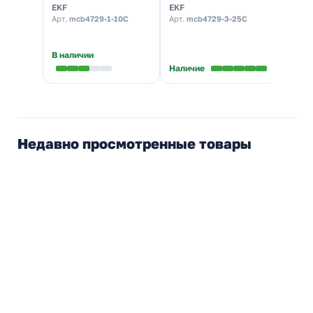
EKF
EKF
EKF
электрический)
электрический)
элект
Арт.
mcb4729-1-10C
Арт.
mcb4729-3-25C
Арт.
m
В наличии
Наличие
Налич
Недавно просмотренные товары