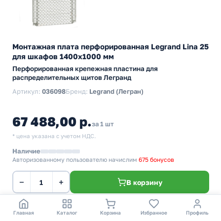
Монтажная плата перфорированная Legrand Lina 25
для шкафов 1400х1000 мм
Перфорированная крепежная пластина для
распределительных щитов Легранд
Артикул:
036098
Бренд:
Legrand (Легран)
67 488,00 р.
за 1 шт
* цена указана с учетом НДС.
Наличие
Авторизованному пользователю начислим
675 бонусов
−
+
В корзину
Главная
Каталог
Корзина
Избранное
Профиль