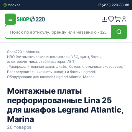
Москва
+7
(499)
220-88-88
Shop220 - Москва
/
НВО (Автоматические выключатели, УЗО, щиты, боксы,
электросчетчики, стабилизаторы, ИБП)
/
Распределительные щиты, шкафы, боксы, клеммники, аксессуары
/
Распределительные щиты, шкафы и боксы Legrand
/
Оборудование для шкафов Legrand Atlantic, Marina
Монтажные платы
перфорированные Lina 25
для шкафов Legrand Atlantic,
Marina
26 товаров