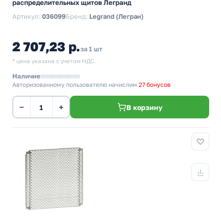
распределительных щитов Легранд
Артикул:
036099
Бренд:
Legrand (Легран)
2 707,23 р.
за 1 шт
* цена указана с учетом НДС.
Наличие
Авторизованному пользователю начислим
27 бонусов
−
+
В корзину