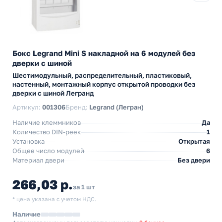
Бокс Legrand Mini S накладной на 6 модулей без
дверки с шиной
Шестимодульный, распределительный, пластиковый,
настенный, монтажный корпус открытой проводки без
дверки с шиной Легранд
Артикул:
001306
Бренд:
Legrand (Легран)
Наличие клеммников
Да
Количество DIN-реек
1
Установка
Открытая
Общее число модулей
6
Материал двери
Без двери
266,03 р.
за 1 шт
* цена указана с учетом НДС.
Наличие