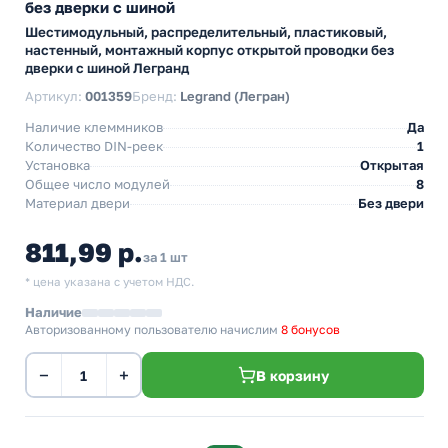
без дверки с шиной
Шестимодульный, распределительный, пластиковый,
настенный, монтажный корпус открытой проводки без
дверки с шиной Легранд
Артикул:
001359
Бренд:
Legrand (Легран)
Наличие клеммников
Да
Количество DIN-реек
1
Установка
Открытая
Общее число модулей
8
Материал двери
Без двери
811,99 р.
за 1 шт
* цена указана с учетом НДС.
Наличие
Авторизованному пользователю начислим
8 бонусов
−
+
В корзину