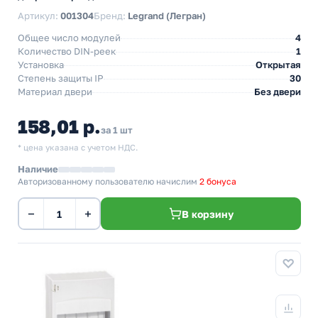
Артикул:
001304
Бренд:
Legrand (Легран)
Общее число модулей
4
Количество DIN-реек
1
Установка
Открытая
Степень защиты IP
30
Материал двери
Без двери
158,01 р.
за 1 шт
* цена указана с учетом НДС.
Наличие
Авторизованному пользователю начислим
2 бонуса
−
+
В корзину