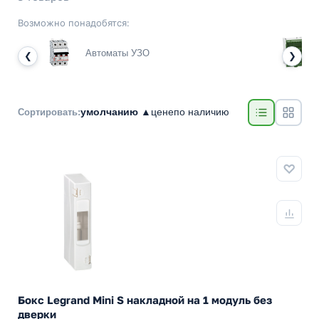
Возможно понадобятся:
Автоматы УЗО
❮
❯
умолчанию ▲
цене
по наличию
Сортировать:
Бокс Legrand Mini S накладной на 1 модуль без
дверки