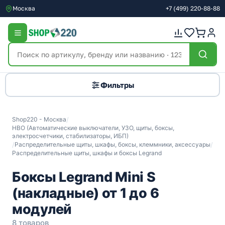
Москва
+7
(499)
220-88-88
Фильтры
Shop220 - Москва
/
НВО (Автоматические выключатели, УЗО, щиты, боксы,
электросчетчики, стабилизаторы, ИБП)
/
Распределительные щиты, шкафы, боксы, клеммники, аксессуары
/
Распределительные щиты, шкафы и боксы Legrand
Боксы Legrand Mini S
(накладные) от 1 до 6
модулей
8 товаров