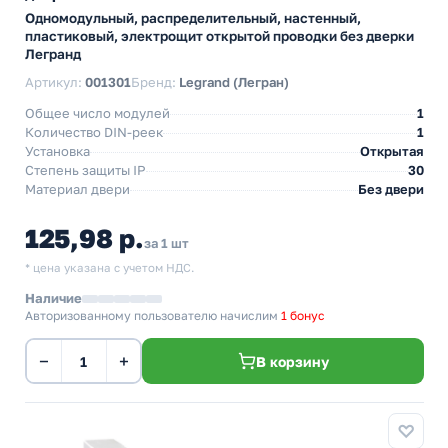
Одномодульный, распределительный, настенный,
пластиковый, электрощит открытой проводки без дверки
Легранд
Артикул:
001301
Бренд:
Legrand (Легран)
Общее число модулей
1
Количество DIN-реек
1
Установка
Открытая
Степень защиты IP
30
Материал двери
Без двери
125,98 р.
за 1 шт
* цена указана с учетом НДС.
Наличие
Авторизованному пользователю начислим
1 бонус
−
+
В корзину