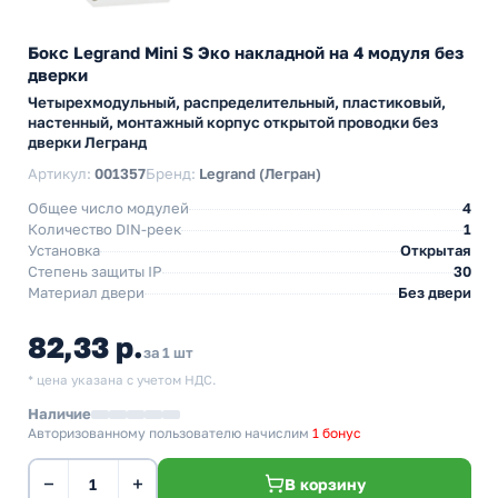
Бокс Legrand Mini S Эко накладной на 4 модуля без
дверки
Четырехмодульный, распределительный, пластиковый,
настенный, монтажный корпус открытой проводки без
дверки Легранд
Артикул:
001357
Бренд:
Legrand (Легран)
Общее число модулей
4
Количество DIN-реек
1
Установка
Открытая
Степень защиты IP
30
Материал двери
Без двери
82,33 р.
за 1 шт
* цена указана с учетом НДС.
Наличие
Авторизованному пользователю начислим
1 бонус
−
+
В корзину