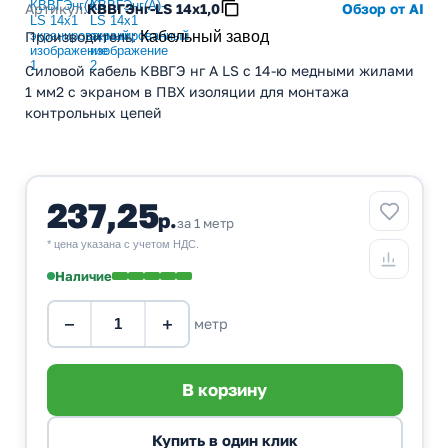
Артикул:
КВВГЭнг-LS 14х1,0
Обзор от AI
Производитель
:
Кабельный завод
Силовой кабель КВВГЭ нг А LS с 14-ю медными жилами
1 мм2 с экраном в ПВХ изоляции для монтажа
контрольных цепей
237,25
р.
за 1 метр
* цена указана с учетом НДС.
Наличие
−
+
метр