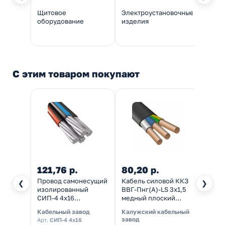
Щитовое
Электроустановочные
Инстр
оборудование
изделия
монт
С этим товаром покупают
121,76 р.
80,20 р.
124,
Провод самонесущий
Кабель силовой ККЗ
Кабел
❮
❯
изолированный
ВВГ-Пнг(А)-LS 3х1,5
ВВГ-П
СИП-4 4х16
медный плоский
медн
алюминиевый
ГОСТ 31996
ГОСТ 
Кабельный завод
Калужский кабельный
Калуж
завод
завод
Арт.
СИП-4 4х16