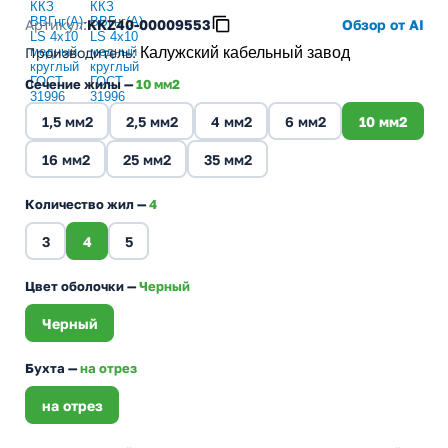
Артикул:
KKZ40-00009553
Обзор от AI
Производитель
:
Калужский кабельный завод
Сечение жилы —
10 мм2
1,5 мм2
2,5 мм2
4 мм2
6 мм2
10 мм2
16 мм2
25 мм2
35 мм2
Количество жил —
4
3
4
5
Цвет оболочки —
Черный
Черный
Бухта —
на отрез
на отрез