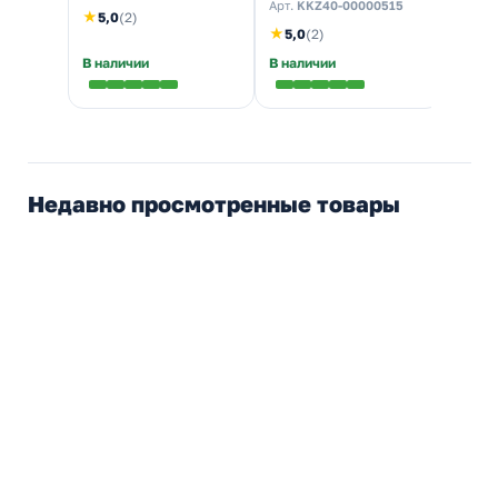
Арт.
KKZ40-00000515
Арт.
K
★
5,0
(2)
★
★
5,0
(2)
5,0
В наличии
В наличии
В нал
Недавно просмотренные товары