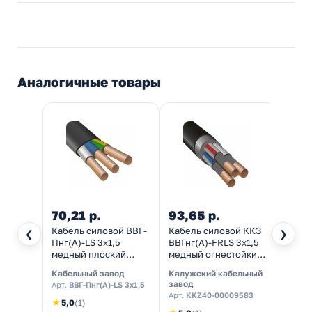
Аналогичные товары
70,21 р.
93,65 р.
88,5
Кабель силовой ВВГ-
Кабель силовой ККЗ
Кабел
❮
❯
Пнг(А)-LS 3х1,5
ВВГнг(А)-FRLS 3х1,5
ВВГнг
медный плоский
медный огнестойкий
медны
ГОСТ 31996
ГОСТ 31996
31996
Кабельный завод
Калужский кабельный
Калуж
завод
завод
Арт.
ВВГ-Пнг(А)-LS 3х1,5
Арт.
KKZ40-00009583
Арт.
K
★
5,0
(1)