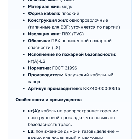
Материал жил:
медь
Форма кабеля:
плоский
Конструкция жил:
однопроволочные
(типичные для ВВГ; уточняется по партии)
Изоляция жил:
ПВХ (PVC)
Оболочка:
ПВХ пониженной пожарной
опасности (LS)
Исполнение по пожарной безопасности:
нг(А)-LS
Норматив:
ГОСТ 31996
Производитель:
Калужский кабельный
завод
Артикул производителя:
KKZ40-00000515
Особенности и преимущества
нг(А):
кабель не распространяет горение
при групповой прокладке, что повышает
безопасность трасс.
LS:
пониженное дымо- и газовыделение —
важно для помещений с массовым