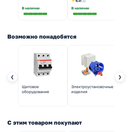
★
5,0
(1)
В наличии
В наличии
В нал
Возможно понадобятся
❮
❯
Щитовое
Электроустановочные
Инстр
оборудование
изделия
монт
С этим товаром покупают