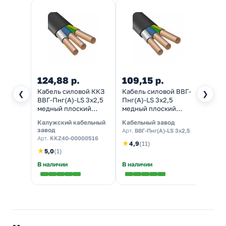
124,88 р.
109,15 р.
96,6
Кабель силовой ККЗ
Кабель силовой ВВГ-
Прово
❮
❯
ВВГ-Пнг(А)-LS 3х2,5
Пнг(А)-LS 3х2,5
ККЗ П
медный плоский
медный плоский
гибки
ГОСТ 31996
ГОСТ 31996
медны
Калужский кабельный
Кабельный завод
Калуж
ГОСТ 
завод
завод
Арт.
ВВГ-Пнг(А)-LS 3х2,5
Арт.
KKZ40-00000516
Арт.
K
★
4,9
(11)
★
★
5,0
(1)
5,0
В наличии
В наличии
В нал