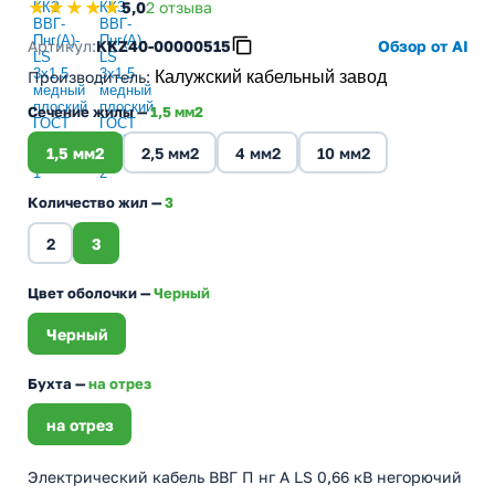
★★★★★
5,0
2 отзыва
Артикул:
KKZ40-00000515
Обзор от AI
Производитель
:
Калужский кабельный завод
Сечение жилы —
1,5 мм2
1,5 мм2
2,5 мм2
4 мм2
10 мм2
Количество жил —
3
2
3
Цвет оболочки —
Черный
Черный
Бухта —
на отрез
на отрез
Электрический кабель ВВГ П нг А LS 0,66 кВ негорючий