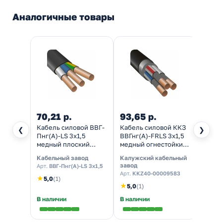
Аналогичные товары
70,21 р.
93,65 р.
88,5
Кабель силовой ВВГ-
Кабель силовой ККЗ
Кабел
❮
❯
Пнг(А)-LS 3х1,5
ВВГнг(А)-FRLS 3х1,5
ВВГнг
медный плоский
медный огнестойкий
медны
ГОСТ 31996
ГОСТ 31996
31996
Кабельный завод
Калужский кабельный
Калуж
завод
завод
Арт.
ВВГ-Пнг(А)-LS 3х1,5
Арт.
KKZ40-00009583
Арт.
K
★
5,0
(1)
★
5,0
(1)
В наличии
В наличии
В нал