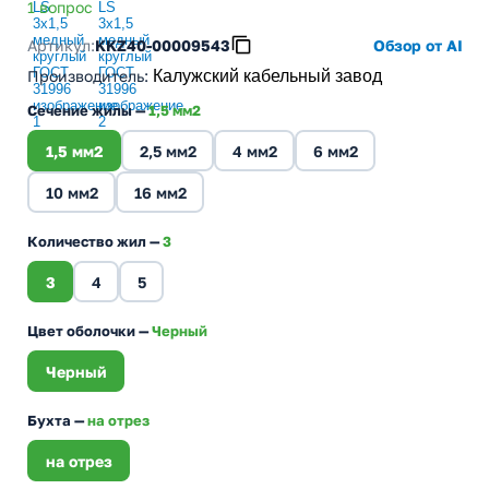
1 вопрос
Артикул:
KKZ40-00009543
Обзор от AI
Производитель
:
Калужский кабельный завод
Сечение жилы —
1,5 мм2
1,5 мм2
2,5 мм2
4 мм2
6 мм2
10 мм2
16 мм2
Количество жил —
3
3
4
5
Цвет оболочки —
Черный
Черный
Бухта —
на отрез
на отрез