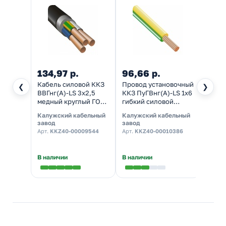
134,97 р.
96,66 р.
48,9
Кабель силовой ККЗ
Провод установочный
Клем
❮
❯
ВВГнг(А)-LS 3х2,5
ККЗ ПуГВнг(А)-LS 1х6
(одно
медный круглый ГОСТ
гибкий силовой
много
31996
медный (ПВ-3)
0,08-
Калужский кабельный
Калужский кабельный
WAGO
желто-зеленый ГОСТ
50шт]
завод
завод
Арт.
22
31947
Арт.
KKZ40-00009544
Арт.
KKZ40-00010386
★
5,0
В наличии
В наличии
В нал