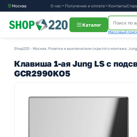
О нас
Получение и оплата
Москва
Контакты
Стар
Каталог
Массовый поиск
Shop220 - Москва
/
Розетки и выключатели скрытого монтажа
/
Jung
Клавиша 1-ая Jung LS с под
GCR2990KO5