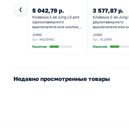
❮
5 042,79 р.
3 577,87 р.
Клавиша 1-ая Jung LS для
Клавиша 2-ая Jung 
одноклавишного
двухклавишного
выключателя или кнопки
выключателя или к
Латунь Classic
Алюминий
JUNG
JUNG
Арт.
ME2990C
Арт.
AL2995
Наличие
Наличие
Недавно просмотренные товары