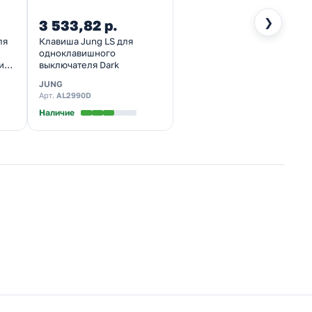
❯
3 533,82 р.
ля
Клавиша Jung LS для
одноклавишного
и
выключателя Dark
JUNG
Арт.
AL2990D
Наличие