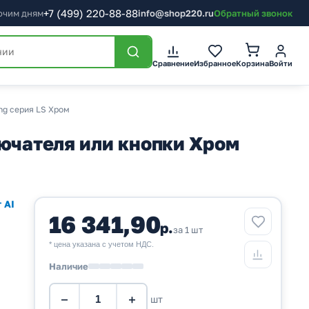
+7
(499)
220-88-88
бочим дням
info@shop220.ru
Обратный звонок
Корзина
Сравнение
Избранное
Войти
ng серия LS Хром
лючателя или кнопки Хром
 AI
16 341,90
р.
за 1 шт
* цена указана с учетом НДС.
Наличие
−
+
шт