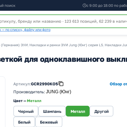
ый поиск
с 9:00 до 18:00 по ра
 — по списку, файлу или фото
 (Германия) ЭУИ
/
Накладки и рамки ЭУИ Jung (Юнг) серия LS
/
Накладки Ju
светкой для одноклавишного вык
Артикул:
GCR2990KO5
Обзор от
Производитель
:
JUNG (Юнг)
Цвет —
Металл
Черный
Шампань
Металл
Другой
Белый
Бежевый