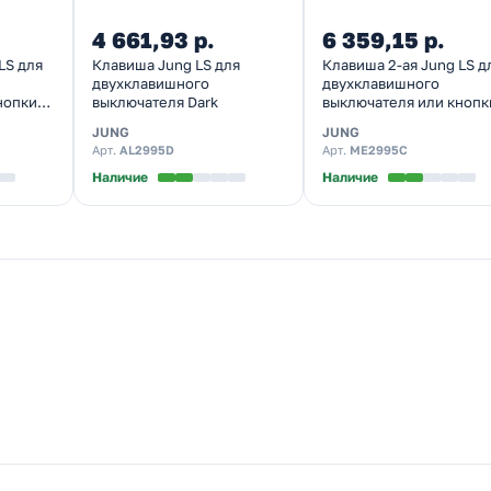
4 661,93 р.
6 359,15 р.
LS для
Клавиша Jung LS для
Клавиша 2-ая Jung LS д
двухклавишного
двухклавишного
нопки
выключателя Dark
выключателя или кнопк
Латунь Classic
JUNG
JUNG
Арт.
AL2995D
Арт.
ME2995C
Наличие
Наличие