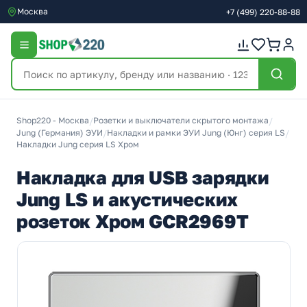
Москва
+7
(499)
220-88-88
Shop220 - Москва
/
Розетки и выключатели скрытого монтажа
/
Jung (Германия) ЭУИ
/
Накладки и рамки ЭУИ Jung (Юнг) серия LS
/
Накладки Jung серия LS Хром
Накладка для USB зарядки
Jung LS и акустических
розеток Хром GCR2969T