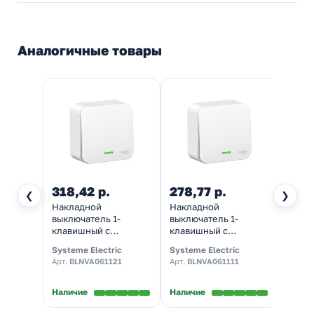
Аналогичные товары
318,42 р.
278,77 р.
96,4
❮
❯
Накладной
Накладной
Накл
выключатель 1-
выключатель 1-
выклю
клавишный с
клавишный с
клав
подсветкой SE Blanca
подсветкой SE Blanca
Минск
Systeme Electric
Systeme Electric
EKF
6А 250В белый
6А 250В белый
10А I
Арт.
BLNVA061121
Арт.
BLNVA061111
Арт.
EG
монтажная пласти
изол.пластина
Наличие
Наличие
Налич