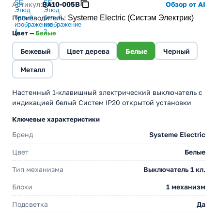
Артикул:
BA10-005B
Обзор от AI
Производитель
:
Systeme Electric (Систэм Электрик)
Цвет —
Белые
Бежевый
Цвет дерева
Белые
Черный
Металл
Настенный 1-клавишный электрический выключатель с
индикацией белый Cистем IP20 открытой установки
Ключевые характеристики
Бренд
Systeme Electric
Цвет
Белые
Тип механизма
Выключатель 1 кл.
Блоки
1 механизм
Подсветка
Да