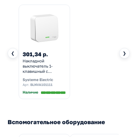
❮
❯
301,34 р.
Накладной
выключатель 1-
клавишный с
подсветкой SE Blanca
Systeme Electric
10А 250В белый
Арт.
BLNVA101111
изол.пластина
Наличие
Вспомогательное оборудование