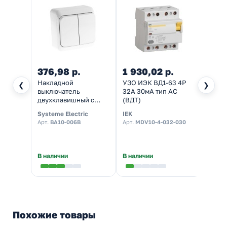
376,98 р.
1 930,02 р.
2 34
Накладной
УЗО ИЭК ВД1-63 4Р
Щит н
❮
❯
выключатель
32А 30мА тип AC
пласт
двухклавишный с
(ВДТ)
ЩРН-
подсветкой SE Этюд
(2х12
Systeme Electric
IEK
IEK
белый
дверк
Арт.
BA10-006B
Арт.
MDV10-4-032-030
Арт.
MK
(элек
шкаф
В наличии
В наличии
Налич
Похожие товары