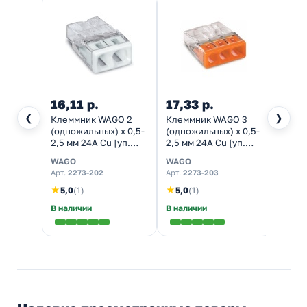
16,11 р.
17,33 р.
21,5
❮
❯
Клеммник WAGO 2
Клеммник WAGO 3
Клем
(одножильных) х 0,5-
(одножильных) х 0,5-
(одно
2,5 мм 24A Cu [уп.
2,5 мм 24A Cu [уп.
2,5 м
100шт]
100шт]
100шт
WAGO
WAGO
WAGO
Арт.
2273-202
Арт.
2273-203
Арт.
22
★
★
★
5,0
(1)
5,0
(1)
5,0
В наличии
В наличии
В нал