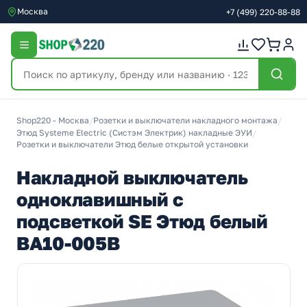
Москва
+7
(499)
220-88-88
Shop220 - Москва
/
Розетки и выключатели накладного монтажа
/
Этюд Systeme Electric (Систэм Электрик) накладные ЭУИ
/
Розетки и выключатели Этюд белые открытой установки
Накладной выключатель
одноклавишный с
подсветкой SE Этюд белый
BA10-005B