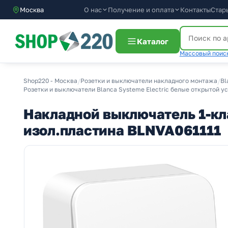
О нас
Получение и оплата
Москва
Контакты
Стар
Каталог
Массовый поиск
Shop220 - Москва
/
Розетки и выключатели накладного монтажа
/
Bl
Розетки и выключатели Blanca Systeme Electric белые открытой у
Накладной выключатель 1-кл
изол.пластина BLNVA061111