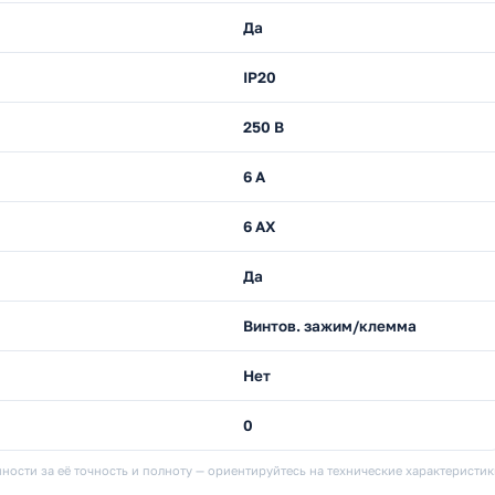
Да
IP20
250 В
6 А
6 AX
Да
Винтов. зажим/клемма
Нет
0
ности за её точность и полноту — ориентируйтесь на технические характеристи