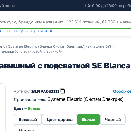
ый поиск
с 9:00 до 18:00 по ра
 — по списку, файлу или фото
anca Systeme Electric (Бланка Систэм Электрик) накладные ЭУИ
/
становки (с пластиковой пластиной)
авишный с подсветкой SE Blanca
Артикул:
BLNVA061111
Обзор от
Производитель
:
Systeme Electric (Систэм Электрик)
Цвет —
Белые
Бежевый
Цвет дерева
Белые
Черный
Металл