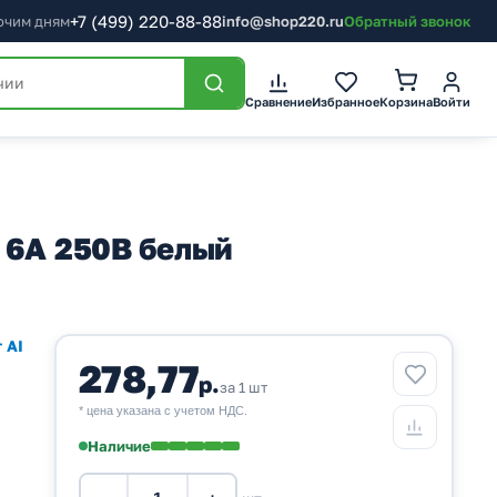
+7
(499)
220-88-88
бочим дням
info@shop220.ru
Обратный звонок
Корзина
Сравнение
Избранное
Войти
 6А 250В белый
 AI
278,77
р.
за 1 шт
* цена указана с учетом НДС.
Наличие