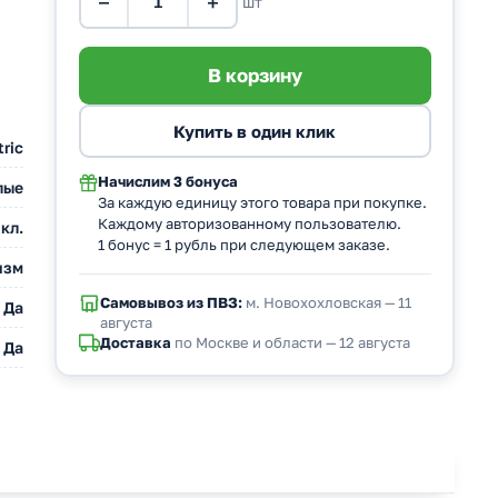
−
+
шт
ric
Начислим
3 бонуса
лые
За каждую единицу этого товара при покупке.
Каждому авторизованному пользователю.
кл.
1 бонус = 1 рубль при следующем заказе.
изм
Самовывоз из ПВЗ:
м. Новохохловская — 11
Да
августа
Доставка
по Москве и области — 12 августа
Да